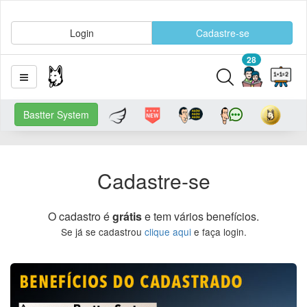
Login
Cadastre-se
28
Bastter System
Cadastre-se
O cadastro é
grátis
e tem vários benefícios.
Se já se cadastrou
clique aqui
e faça login.