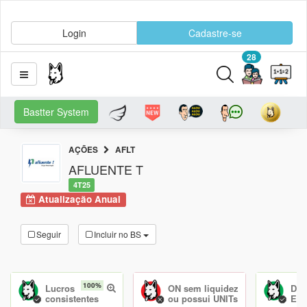
Login
Cadastre-se
28
Bastter System
AÇÕES
AFLT
AFLUENTE T
4T25
Atualização Anual
Seguir
Incluir no BS
100%
Lucros
ON sem liquidez
Dív
consistentes
ou possui UNITs
Equ