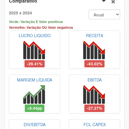
Comparativo
2025 x 2024
Verde: Variação E Valor positivos
Vermelho: Variação OU Valor negativos
LUCRO LIQUIDO
RECEITA
-29.41%
-43.02%
MARGEM LÍQUIDA
EBITDA
+9.44pp
-27.27%
DIV/EBITDA
FCL CAPEX