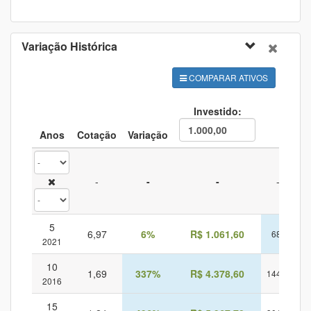
Variação Histórica
COMPARAR ATIVOS
Investido:
Anos
Cotação
Variação
CDI
-
-
-
-
5
6,97
6%
R$ 1.061,60
68%
1.
2021
10
1,69
337%
R$ 4.378,60
144%
2.
2016
15