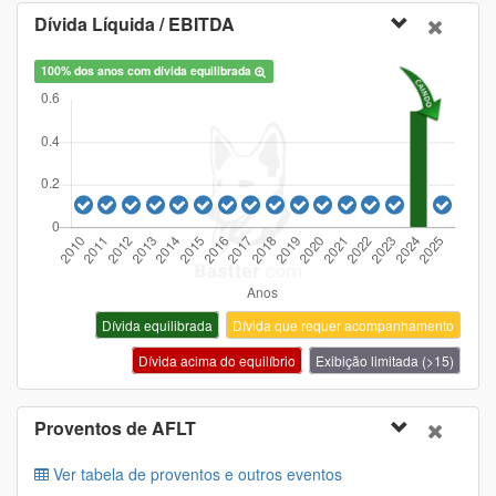
28
17
18
64,3%
-33
Dívida Líquida / EBITDA
2011
32
20
21
65,6%
-33
2010
31
19
19
61,3%
-37
100% dos anos com dívida equilibrada
Dívida equilibrada
Dívida que requer acompanhamento
Dívida acima do equilíbrio
Exibição limitada (>15)
Proventos de
AFLT
Ver tabela de proventos e outros eventos