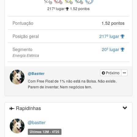
217º lugar
1.52 pontos
Pontuação
1.52 pontos
Posição geral
217º lugar
Segmento
20º lugar
Energia Elétrica
Próximo
@Bastter
Com Free Float de 1% não está na Bolsa. Não existe.
Parem de inventar. Nem negócios tem.
Rapidinhas
@bastter
Últimos 12M - 4T25