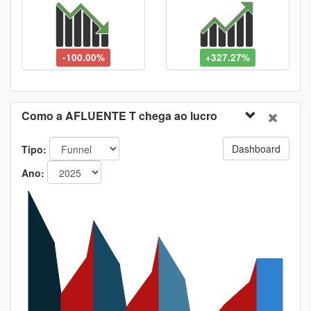
-100.00%
+327.27%
Como a AFLUENTE T chega ao lucro
Dashboard
Tipo:
Ano: