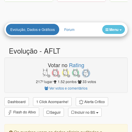
Evolução, Dados e Gráficos
Forum
Menu
Evolução -
AFLT
Votar no
Rating
217º lugar
1.52 pontos
33 votos
Ver votos e comentários
Alerta Crítico
Dashboard
1 Click Acompanhe!
Flash do Ativo
Seguir
Incluir no BS