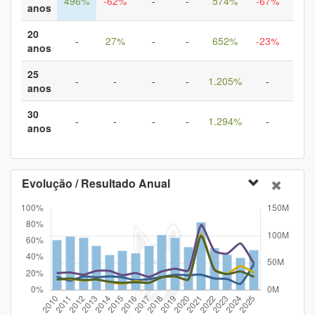
496%
-62%
-
-
574%
-67%
2.6
anos
20
-
27%
-
-
652%
-23%
2.2
anos
25
-
-
-
-
1.205%
-
-
anos
30
-
-
-
-
1.294%
-
-
anos
Evolução / Resultado Anual