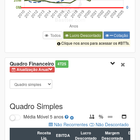
Todos
Lucro Descontado
Cotação
Clique nos anos para acessar os #BTTs.
Quadro Financeiro
4T25
Atualização Anual
Quadro Simples
Média Móvel
5 anos
Não Recorrentes
Não Descontado
Receita
Lucro
Margem
Dívida
EBITDA
Líq.
Descontado
Descontada
Líq