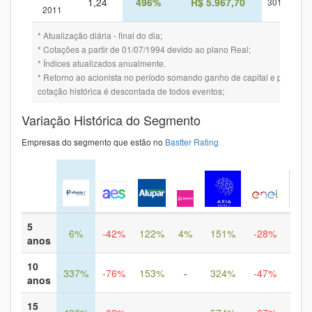
1,24
496%
R$ 5.967,70
301%
4.
2011
* Atualização diária - final do dia;
* Cotações a partir de 01/07/1994 devido ao plano Real;
* Índices atualizados anualmente.
* Retorno ao acionista no período somando ganho de capital e provento
cotação histórica é descontada de todos eventos;
Variação Histórica do Segmento
Empresas do segmento que estão no
Bastter Rating
5
6%
-42%
122%
4%
151%
-28%
24
anos
10
337%
-76%
153%
-
324%
-47%
1.5
anos
15