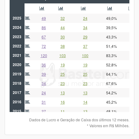
2025
49
32
24
49,0%
-1
2024
86
44
34
39,5%
24
2023
67
30
29
43,3%
-58
2022
72
38
37
51,4%
-21
2021
120
103
100
83,3%
-18
2020
36
19
19
52,8%
-30
2019
39
25
25
64,1%
-50
2018
34
23
23
67,6%
-29
2017
24
13
13
54,2%
-16
2016
31
16
14
45,2%
-32
2015
27
11
13
48,1%
-38
Dados de Lucro e Geração de Caixa dos últimos 12 meses.
2014
35
14
15
42,9%
-24
* Valores em R$ Milhões.
2013
35
19
19
54,3%
-25
2012