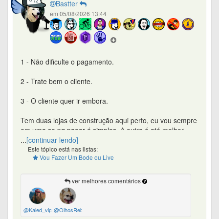
Bastter
em 05/08/2026 13:44
1 - Não dificulte o pagamento.
2 - Trate bem o cliente.
3 - O cliente quer ir embora.
Tem duas lojas de construção aqui perto, eu vou sempre
em uma so pq pagar é simples. A outra é até melhor
mas faz rolo para pagar e so tem um caixa ou então tem
...
[continuar lendo]
de assinar sei lá o que. A segunda todo vendedor pega
Este tópico está nas listas:
Vou Fazer Um Bode ou Live
uma maquininha, vc passa o cartao e vai embora, so vou
nessa
ver melhores comentários
Tome muito cuidado para que sua obsessao em nao ser
roubado faça como que a receita seja menor. É bem
melhor faturar 100 e roubarem 10, do que faturar 50 e
@Kaled_vip
@OlhosRebeldes
nao roubarem nada