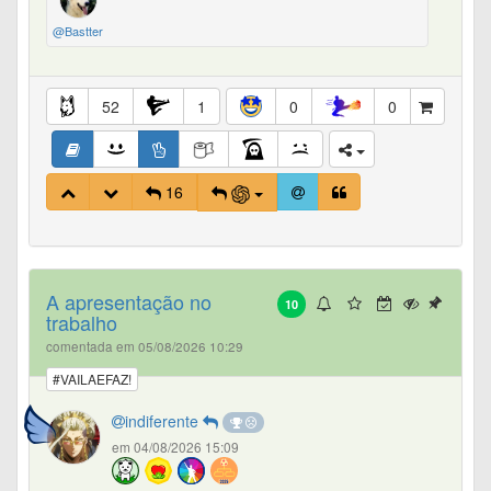
@Bastter
52
1
0
0
16
A apresentação no
10
trabalho
comentada em 05/08/2026 10:29
#VAILAEFAZ!
indiferente
em 04/08/2026 15:09