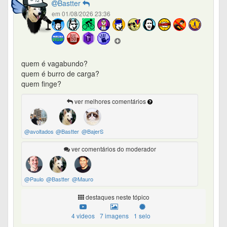
Bastter
em 01/08/2026 23:36
quem é vagabundo?
quem é burro de carga?
quem finge?
ver melhores comentários
@avoltadosquenaoforam
@Bastter
@BajerS
ver comentários do moderador
@Paulo
@Bastter
@Mauro
destaques neste tópico
4 videos
7 imagens
1 selo