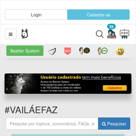
Login
Cadastre-se
28
Bastter System
#VAILÁEFAZ
Pesquisar