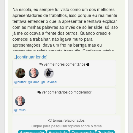
Na escola, eu sempre fui visto como um dos melhores
apresentadores de trabalhos, isso porque eu realmente
tentava entender o que ia apresentar e tentava explicar
com as minhas palavras ao invés de só ler slide, só isso
já me colocava a frente dos outros. Quando cresci e
comecei a trabalhar, não ligava muito para
apresentações, dava um frio na barriga mas eu
apresentava relativamente tranquilo. Conforme minha
senioridade no trabalho foi crescendo, comecei a me
...
[continuar lendo]
comparar com outras pessoas que apresentavam bem
ver melhores comentários
melhor que eu, comecei a ver que eu falava muitos
vícios de linguagem e que a minha mensagem não era
"limpa" o suficiente e como eu agora não era mais
@buttler
@Paulo
@LuaVaaai
iniciante no meu trabalho, na minha cabeça isso não era
o bastante e eu queria mais. A partir dai eu comecei a
ver comentários do moderador
decorar minhas apresentações fala por fala, coisa que
eu não fazia antes, agora tentava não errar nenhuma
letra, isso começou a me gerar uma ansiedade enorme,
@Paulo
comecei a tremer na hora de apresentar e ficar sem ar
temas relacionados
algumas vezes, a partir dai comecei a ficar com medo de
Clique para pesquisar tópicos sobre o tema
que esse pânico ia me dominar e eu ficaria sem ar em
Apresentação
Ansiedade
Comparação
Trabalho