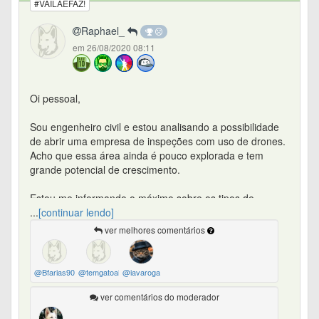
#VAILAEFAZ!
Raphael_
em 26/08/2020 08:11
Oi pessoal,
Sou engenheiro civil e estou analisando a possibilidade
de abrir uma empresa de inspeções com uso de drones.
Acho que essa área ainda é pouco explorada e tem
grande potencial de crescimento.
Estou me informando o máximo sobre os tipos de
drones, câmeras, sensores, acessórios, órgãos
...
[continuar lendo]
reguladores, cursos e tudo mais.
ver melhores comentários
Gostaria de saber se alguém aqui atua nessa área ou
trabalha em alguma empresa que já contratou esse tipo
@Bfarias90
@temgatoai
@iavaroga
de serviço.
ver comentários do moderador
Obrigado.