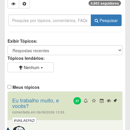
4,862 seguidores
Pesquisar
Exibir Tópicos:
Tópicos lendários:
Nenhum
Meus tópicos
Eu trabalho muito, e
37
vocês?
comentada em 06/08/2026 13:35
#VAILAEFAZ!