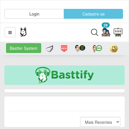
Login
Cadastre-se
28
Bastter System