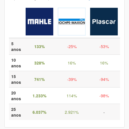
5
133%
-25%
-53%
anos
10
328%
16%
16%
anos
15
741%
-39%
-94%
anos
20
1.233%
114%
-98%
anos
25
6.037%
2.921%
-
anos