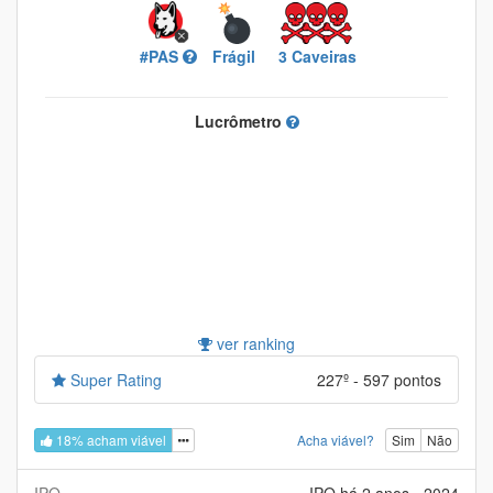
#PAS
Frágil
3 Caveiras
Lucrômetro
ver ranking
Super Rating
227º - 597 pontos
18% acham viável
Acha viável?
Sim
Não