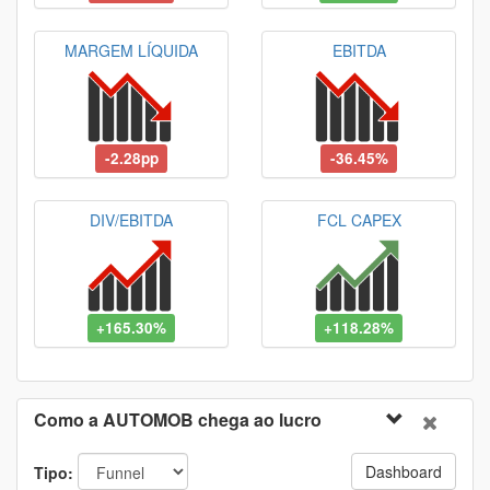
MARGEM LÍQUIDA
EBITDA
-2.28pp
-36.45%
DIV/EBITDA
FCL CAPEX
+165.30%
+118.28%
Como a AUTOMOB chega ao lucro
Dashboard
Tipo: