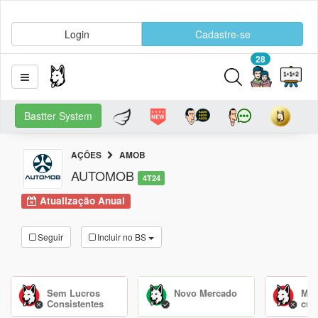
Login
Cadastre-se
28
Bastter System
AÇÕES
AMOB
AUTOMOB
4T24
Atualização Anual
Seguir
Incluir no BS
Sem Lucros
Novo Mercado
Mão
Consistentes
cu