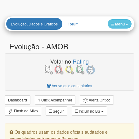
Evolução, Dados e Gráficos
Forum
Menu
Evolução -
AMOB
Votar no
Rating
Ver votos e comentários
Alerta Crítico
Dashboard
1 Click Acompanhe!
Flash do Ativo
Seguir
Incluir no BS
Os quadros usam os dados oficiais auditados e
consolidados entregues a Bovespa.