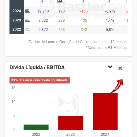
2024
12.240
190
-105
-0,9%
2.517
2023
9.522
299
135
1,4%
1.493
2022
5.872
493
342
5,8%
922
Dados de Lucro e Geração de Caixa dos últimos 12 meses.
* Valores em R$ Milhões.
Dívida Líquida / EBITDA
33% dos anos com dívida equilibrada