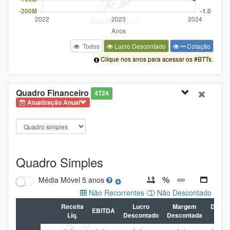
Todos
Lucro Descontado
Cotação
Clique nos anos para acessar os #BTTs.
Quadro Financeiro
4T24
Atualização Anual
Quadro Simples
Média Móvel
5 anos
Não Recorrentes
Não Descontado
Receita
Lucro
Margem
Dívida
EBITDA
Líq.
Descontado
Descontada
Líq