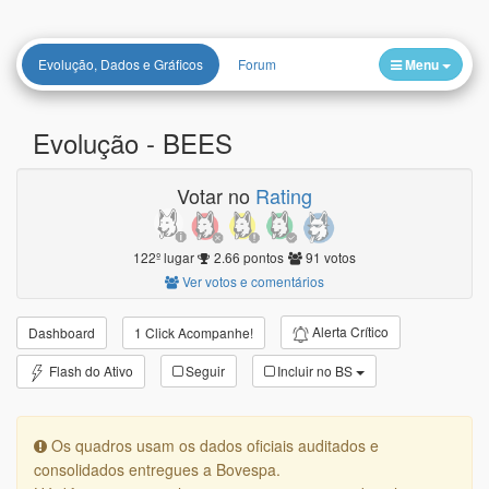
Evolução, Dados e Gráficos
Forum
Menu
Evolução -
BEES
Votar no
Rating
122º lugar
2.66 pontos
91 votos
Ver votos e comentários
Alerta Crítico
Dashboard
1 Click Acompanhe!
Flash do Ativo
Seguir
Incluir no BS
Os quadros usam os dados oficiais auditados e
consolidados entregues a Bovespa.