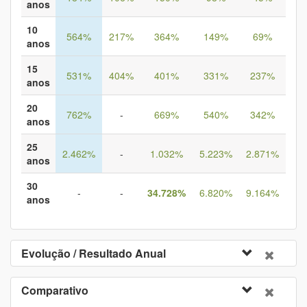
anos
10
564%
217%
364%
149%
69%
1
anos
15
531%
404%
401%
331%
237%
1
anos
20
762%
-
669%
540%
342%
3
anos
25
2.462%
-
1.032%
5.223%
2.871%
24
anos
30
-
-
34.728%
6.820%
9.164%
anos
Evolução / Resultado Anual
Comparativo