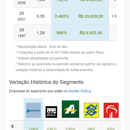
2006
25
0,35
2.462%
R$ 25.628,50
1.562%
2001
29
1,29
595%
R$ 6.953,40
-
1997
* Atualização diária - final do dia;
* Cotações a partir de 01/07/1994 devido ao plano Real;
* Índices atualizados anualmente.
* Retorno ao acionista no período somando ganho de capital e provento
cotação histórica é descontada de todos eventos;
Variação Histórica do Segmento
Empresas do segmento que estão no
Bastter Rating
5
184%
106%
150%
98%
45%