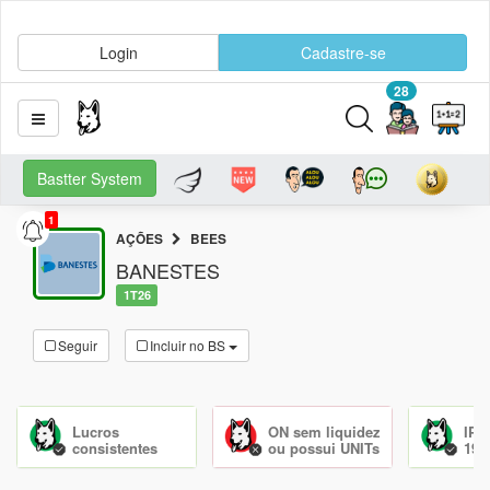
Login
Cadastre-se
28
Bastter System
1
AÇÕES
BEES
BANESTES
1T26
Seguir
Incluir no BS
Lucros
ON sem liquidez
IPO
consistentes
ou possui UNITs
197