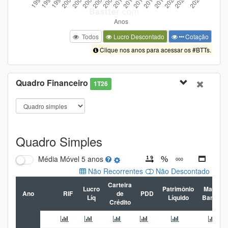
Todos
Lucro Descontado
Cotação
Clique nos anos para acessar os #BTTs.
Quadro Financeiro
1T26
Quadro Simples
Média Móvel
5 anos
Não Recorrentes
Não Descontado
Carteira
Lucro
Patrimônio
Margem
Ano
RIF
de
PDD
Líq
Líquido
Bancári
Crédito