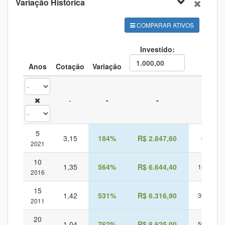
Variação Histórica
1996
247
-25
-
40
76
-10%
1995
343
-
-
21
81
-
COMPARAR ATIVOS
Investido:
Anos
Cotação
Variação
CD
-
-
-
-
5
3,15
184%
R$ 2.847,60
68%
2021
10
1,35
564%
R$ 6.644,40
144%
2016
15
1,42
531%
R$ 6.316,90
301%
2011
20
1,04
762%
R$ 8.625,00
598%