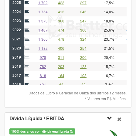
2025
1.702
423
297
17,5%
-15
2024
1.754
413
246
14,0%
65
2023
1.373
368
247
18,0%
202
2022
1.407
474
360
25,6%
-332
2021
1.366
478
324
23,7%
-548
2020
1.182
406
254
21,5%
476
2019
978
311
200
20,4%
273
2018
782
203
123
15,7%
214
2017
618
164
103
16,7%
91
2016
431
68
32
7,4%
132
Dados de Lucro e Geração de Caixa dos últimos 12 meses.
* Valores em R$ Milhões.
Dívida Líquida / EBITDA
100% dos anos com dívida equilibrada