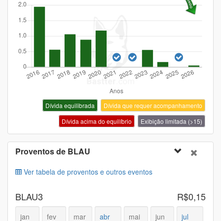
Dívida equilibrada
Dívida que requer acompanhamento
Dívida acima do equilíbrio
Exibição limitada (>15)
Proventos de
BLAU
Ver tabela de proventos e outros eventos
BLAU3
R$0,15
jan
fev
mar
abr
mai
jun
jul