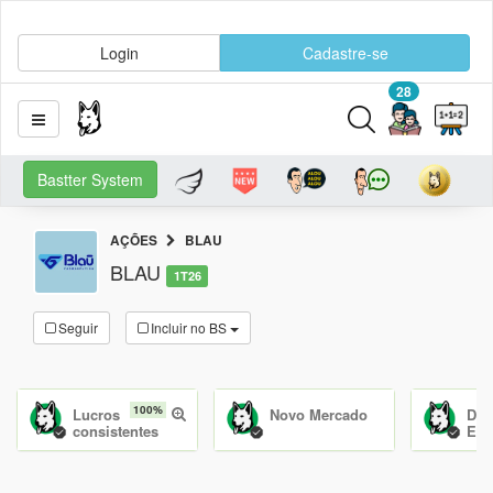
Login
Cadastre-se
28
Bastter System
AÇÕES
BLAU
BLAU
1T26
Seguir
Incluir no BS
100%
Lucros
Novo Mercado
Dív
consistentes
Equ