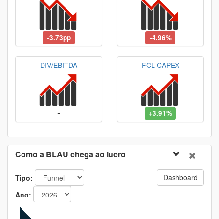
-3.73pp
-4.96%
DIV/EBITDA
FCL CAPEX
-
+3.91%
Como a BLAU chega ao lucro
Dashboard
Tipo:
Ano: