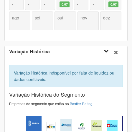
-
-
-
-
-
0,07
0,07
ago
set
out
nov
dez
-
-
-
-
-
Variação Histórica
Variação Histórica indisponível por falta de liquidez ou
dados confiáveis.
Variação Histórica do Segmento
Empresas do segmento que estão no
Bastter Rating