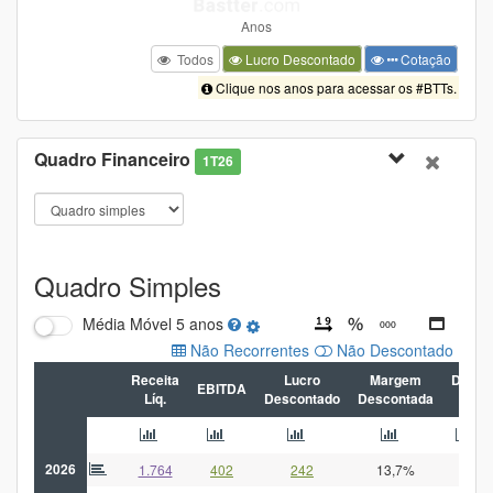
Todos
Lucro Descontado
Cotação
Clique nos anos para acessar os #BTTs.
Quadro Financeiro
1T26
Quadro Simples
Média Móvel
5 anos
Não Recorrentes
Não Descontado
Receita
Lucro
Margem
Dívida
EBITDA
Líq.
Descontado
Descontada
Líq
2026
1.764
402
242
13,7%
18