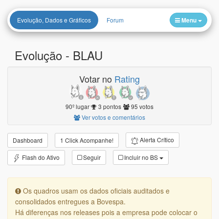
Evolução, Dados e Gráficos
Forum
Menu
Evolução -
BLAU
Votar no
Rating
90º lugar
3 pontos
95 votos
Ver votos e comentários
Alerta Crítico
Dashboard
1 Click Acompanhe!
Flash do Ativo
Seguir
Incluir no BS
Os quadros usam os dados oficiais auditados e
consolidados entregues a Bovespa.
Há diferenças nos releases pois a empresa pode colocar o