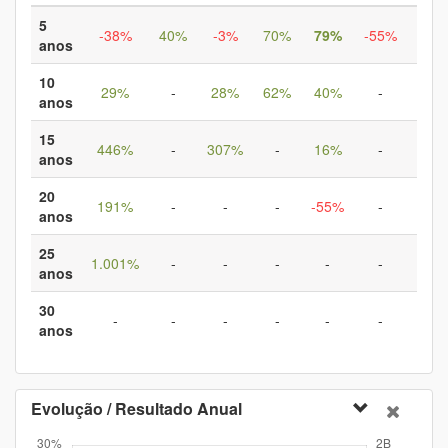
5
-38%
40%
-3%
70%
79%
-55%
12
anos
10
29%
-
28%
62%
40%
-
-2
anos
15
446%
-
307%
-
16%
-
35
anos
20
191%
-
-
-
-55%
-
1.6
anos
25
1.001%
-
-
-
-
-
8.3
anos
30
-
-
-
-
-
-
7.0
anos
Evolução / Resultado Anual