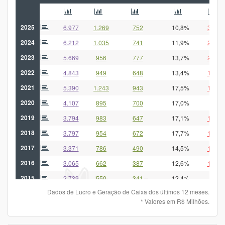
2025
6.977
1.269
752
10,8%
3.523
2024
6.212
1.035
741
11,9%
2.976
2023
5.669
956
777
13,7%
2.179
2022
4.843
949
648
13,4%
1.400
2021
5.390
1.243
943
17,5%
1.417
2020
4.107
895
700
17,0%
825
2019
3.794
983
647
17,1%
1.265
2018
3.797
954
672
17,7%
1.154
2017
3.371
786
490
14,5%
1.247
2016
3.065
662
387
12,6%
1.109
2015
2.739
550
341
12,4%
845
Dados de Lucro e Geração de Caixa dos últimos 12 meses.
2014
2.484
-
335
13,5%
1.056
* Valores em R$ Milhões.
2013
1.968
-
192
9,8%
960
2012
2.348
-
385
16,4%
1.128