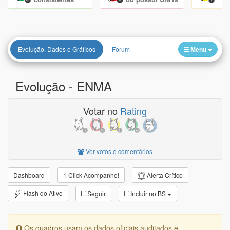
Evolução, Dados e Gráficos
Forum
Menu
Evolução -
ENMA
Votar no
Rating
Ver votos e comentários
Alerta Crítico
Dashboard
1 Click Acompanhe!
Flash do Ativo
Seguir
Incluir no BS
Os quadros usam os dados oficiais auditados e