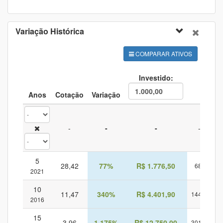
Variação Histórica
COMPARAR ATIVOS
Investido:
Anos
Cotação
Variação
CDI
-
-
-
-
5
28,42
77%
R$ 1.776,50
68%
1.
2021
10
11,47
340%
R$ 4.401,90
144%
2.
2016
15
3,96
1.175%
R$ 12.750,00
301%