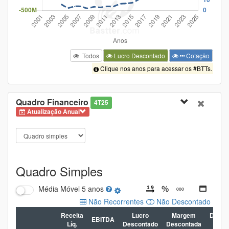
Todos
Lucro Descontado
Cotação
Clique nos anos para acessar os #BTTs.
Quadro Financeiro
4T25
Atualização Anual
Quadro Simples
Média Móvel
5 anos
Não Recorrentes
Não Descontado
Receita
Lucro
Margem
Dívida
EBITDA
Líq.
Descontado
Descontada
Líq