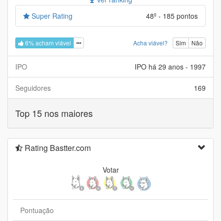
Super Rating
48º - 185 pontos
6% acham viável
Acha viável?
Sim
Não
IPO
IPO há 29 anos - 1997
Seguidores
169
Top 15 nos maiores
Rating Bastter.com
Votar
Pontuação