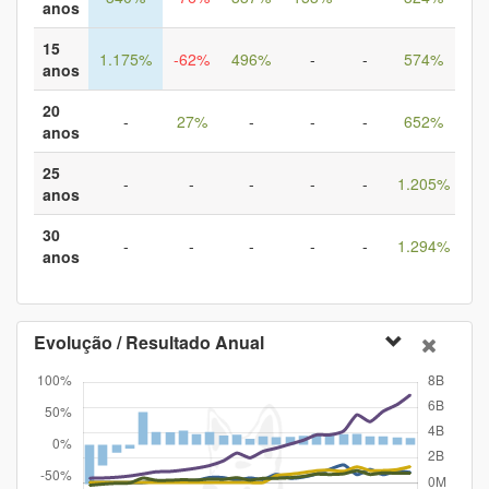
anos
15
1.175%
-62%
496%
-
-
574%
-
anos
20
-
27%
-
-
-
652%
-
anos
25
-
-
-
-
-
1.205%
anos
30
-
-
-
-
-
1.294%
anos
Evolução / Resultado Anual