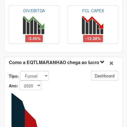
DIV/EBITDA
FCL CAPEX
-3.45%
-12.38%
Como a EQTLMARANHAO chega ao lucro
Dashboard
Tipo:
Ano: