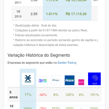
4.
2011
16
2,95
1.611%
R$ 17.115,20
-
2010
* Atualização diária - final do dia;
* Cotações a partir de 01/07/1994 devido ao plano Real;
* Índices atualizados anualmente.
* Retorno ao acionista no período somando ganho de capital e provento
cotação histórica é descontada de todos eventos;
Variação Histórica do Segmento
Empresas do segmento que estão no
Bastter Rating
5
77%
-42%
6%
122%
4%
151%
-
anos
10
340%
-76%
337%
153%
-
324%
-