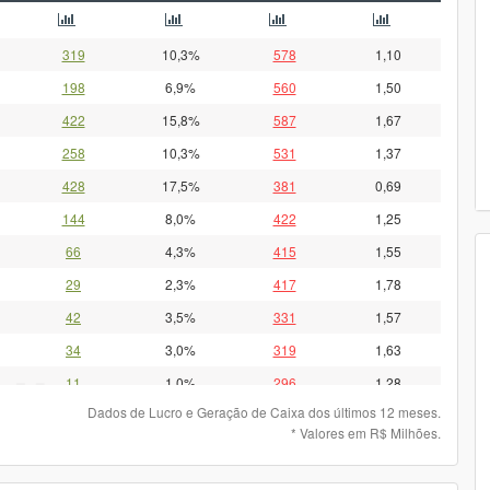
319
10,3%
578
1,10
198
6,9%
560
1,50
422
15,8%
587
1,67
258
10,3%
531
1,37
428
17,5%
381
0,69
144
8,0%
422
1,25
66
4,3%
415
1,55
29
2,3%
417
1,78
42
3,5%
331
1,57
34
3,0%
319
1,63
11
1,0%
296
1,28
Dados de Lucro e Geração de Caixa dos últimos 12 meses.
27
2,4%
231
1,01
* Valores em R$ Milhões.
89
8,0%
208
-
88
9,1%
193
-