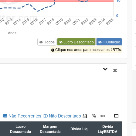
Todos
Lucro Descontado
Cotação
Clique nos anos para acessar os #BTTs.
Não Recorrentes
Não Descontado
Lucro
Margem
Dívida
Dívida Líq
Descontado
Descontada
Líq/EBITDA