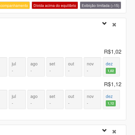
 acompanhamento
Dívida acima do equilíbrio
Exibição limitada (>15)
R$1,02
jul
ago
set
out
nov
dez
-
-
-
-
-
1,02
R$1,12
jul
ago
set
out
nov
dez
-
-
-
-
-
1,12