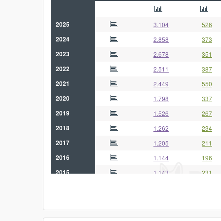
2025
3.104
526
2024
2.858
373
2023
2.678
351
2022
2.511
387
2021
2.449
550
2020
1.798
337
2019
1.526
267
2018
1.262
234
2017
1.205
211
2016
1.144
196
2015
1.143
231
2014
1.115
229
2013
1.118
-
2012
963
-