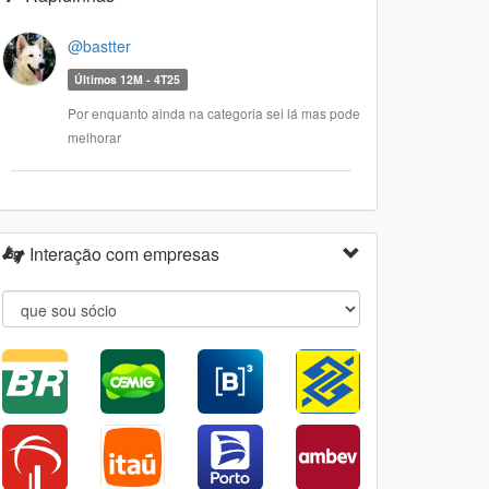
@bastter
Últimos 12M - 4T25
Por enquanto ainda na categoria sei lá mas pode
melhorar
Interação com empresas