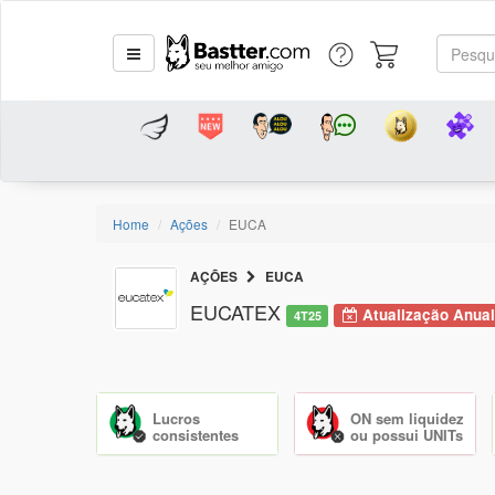
Home
Ações
EUCA
AÇÕES
EUCA
EUCATEX
Atualização Anua
4T25
Lucros
ON sem liquidez
consistentes
ou possui UNITs