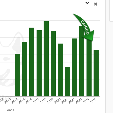
88
9,8%
215
-
119
15,0%
153
-
199
29,9%
118
-
59
8,4%
83
-
68
10,9%
77
-
28
4,9%
99
-
-99
-17,8%
320
-
-40
-7,4%
254
-
-49
-10,6%
250
-
-33
-8,0%
301
-
-78
-21,0%
277
-