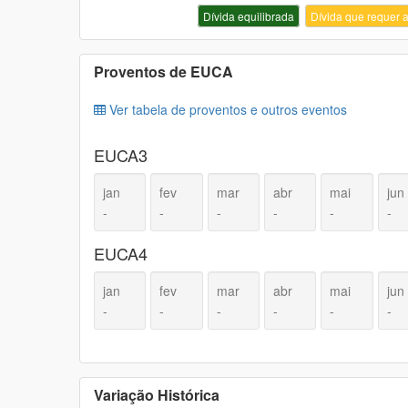
Dívida equilibrada
Dívida que requer
Proventos de
EUCA
Ver tabela de proventos e outros eventos
EUCA3
jan
fev
mar
abr
mai
jun
-
-
-
-
-
-
EUCA4
jan
fev
mar
abr
mai
jun
-
-
-
-
-
-
Variação Histórica