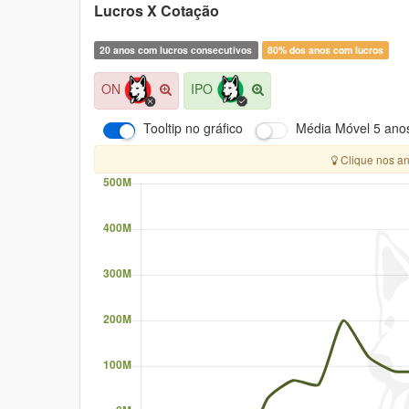
Lucros X Cotação
20 anos com lucros consecutivos
80% dos anos com lucros
ON
IPO
Tooltip no gráfico
Média Móvel
5 ano
Clique nos an