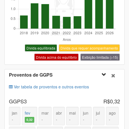
Dívida equilibrada
Dívida que requer acompanhamento
Dívida acima do equilíbrio
Exibição limitada (>15)
Proventos de
GGPS
Ver tabela de proventos e outros eventos
GGPS3
R$0,32
jan
fev
mar
abr
mai
jun
jul
ago
-
-
-
-
-
-
-
0,32