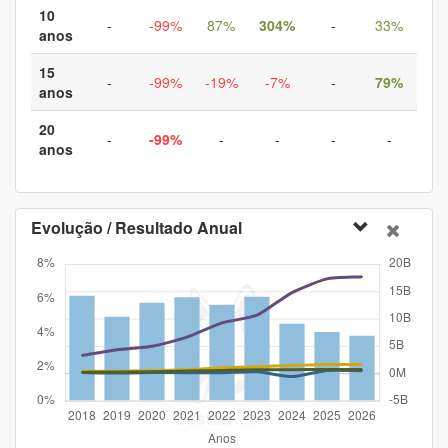
10
-
-99%
87%
304%
-
33%
anos
15
-
-99%
-19%
-7%
-
79%
anos
20
-
-99%
-
-
-
-
anos
Evolução / Resultado Anual