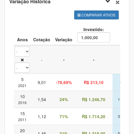
1996
136
-4
-3
-2,2%
53
Variação Histórica
1995
100
-1
-
-
35
COMPARAR ATIVOS
Investido:
Anos
Cotação
Variação
CD
-
-
-
-
5
9,01
-78,69%
R$ 213,10
68%
2021
10
1,54
24%
R$ 1.246,70
144%
2016
15
1,12
71%
R$ 1.714,20
301%
2011
20
1,46
31%
R$ 1.315,00
598%