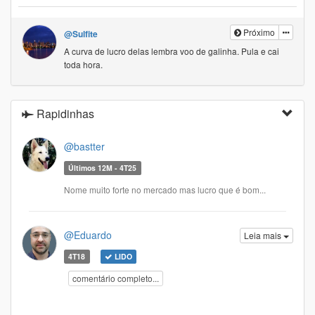
Próximo
@Sulfite
A curva de lucro delas lembra voo de galinha. Pula e cai
toda hora.
Rapidinhas
@bastter
Últimos 12M - 4T25
Nome muito forte no mercado mas lucro que é bom...
@Eduardo
Leia mais
4T18
LIDO
comentário completo...