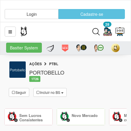
Login
Cadastre-se
28
Bastter System
AÇÕES
PTBL
PORTOBELLO
1T26
Seguir
Incluir no BS
Sem Lucros
Novo Mercado
Mão
Consistentes
cu