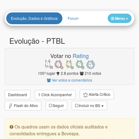
Evolução, Dados e Gráficos
Forum
Menu
Evolução -
PTBL
Votar no
Rating
105º lugar
2.8 pontos
210 votos
Ver votos e comentários
Alerta Crítico
Dashboard
1 Click Acompanhe!
Flash do Ativo
Seguir
Incluir no BS
Os quadros usam os dados oficiais auditados e
consolidados entregues a Bovespa.