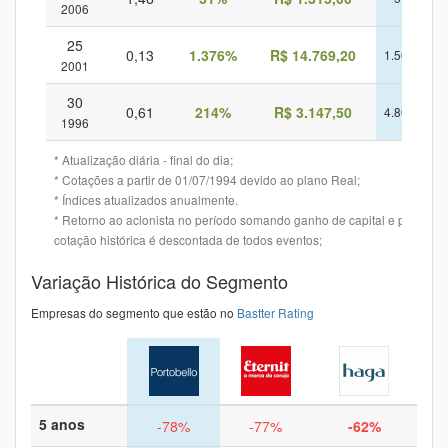
2006
25
0,13
1.376%
R$ 14.769,20
1.562%
2001
30
0,61
214%
R$ 3.147,50
4.868%
1996
* Atualização diária - final do dia;
* Cotações a partir de 01/07/1994 devido ao plano Real;
* Índices atualizados anualmente.
* Retorno ao acionista no período somando ganho de capital e provento
cotação histórica é descontada de todos eventos;
Variação Histórica do Segmento
Empresas do segmento que estão no
Bastter Rating
5 anos
-78%
-77%
-62%