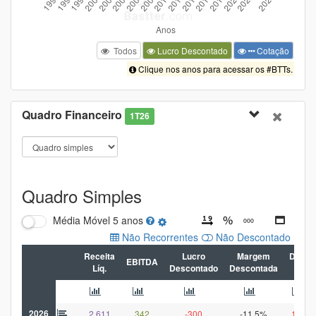
Todos
Lucro Descontado
Cotação
Clique nos anos para acessar os #BTTs.
Quadro Financeiro
1T26
Quadro Simples
Média Móvel
5 anos
Não Recorrentes
Não Descontado
Receita
Lucro
Margem
Dívida
EBITDA
Líq.
Descontado
Descontada
Líq
2026
2.611
342
-300
-11,5%
1.170