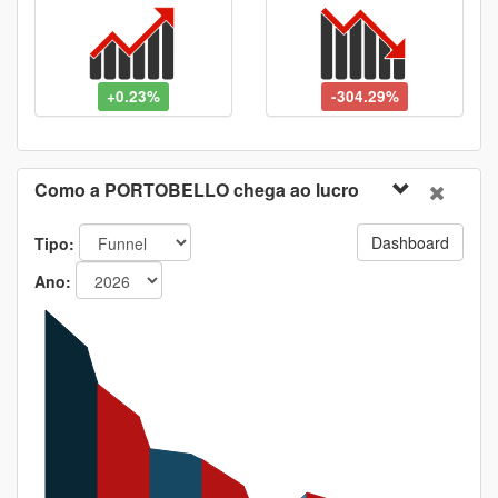
+0.23%
-304.29%
Como a PORTOBELLO chega ao lucro
Dashboard
Tipo:
Ano: