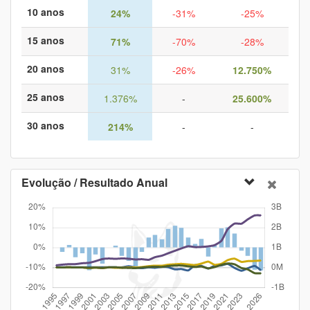
10 anos
24%
-31%
-25%
15 anos
71%
-70%
-28%
20 anos
31%
-26%
12.750%
25 anos
1.376%
-
25.600%
30 anos
214%
-
-
Evolução / Resultado Anual