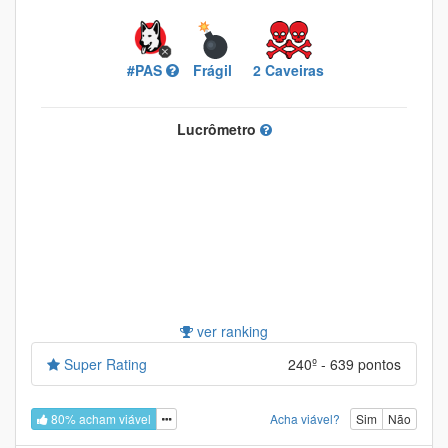
#PAS
Frágil
2 Caveiras
Lucrômetro
ver ranking
Super Rating
240º - 639 pontos
80% acham viável
Acha viável?
Sim
Não