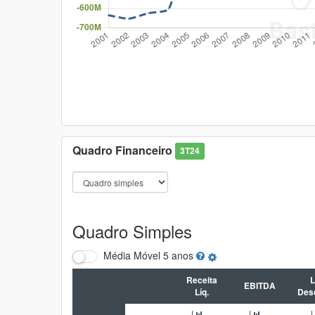
Quadro Financeiro
3T24
Quadro Simples
Média Móvel
5 anos
Receita
L
EBITDA
Líq.
Des