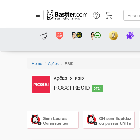
Home
Ações
RSID
AÇÕES
RSID
ROSSI RESID
3T24
Sem Lucros
ON sem liquidez
Consistentes
ou possui UNITs