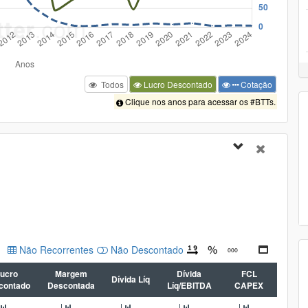
Todos
Lucro Descontado
Cotação
Clique nos anos para acessar os #BTTs.
Não Recorrentes
Não Descontado
ucro
Margem
Dívida
FCL
Dívida Líq
contado
Descontada
Líq/EBITDA
CAPEX