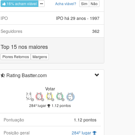
16% acham viável
Acha viável?
Sim
Não
IPO
IPO há 29 anos - 1997
Seguidores
362
Top 15 nos maiores
Piores Retornos
Margens
Rating Bastter.com
Votar
284º lugar
1.12 pontos
Pontuação
1.12 pontos
Posição geral
284º lugar