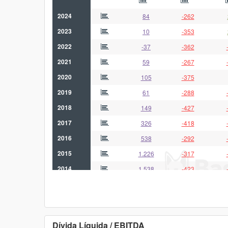
2024
84
-262
2023
10
-353
2022
-37
-362
2021
59
-267
2020
105
-375
2019
61
-288
2018
149
-427
2017
326
-418
2016
538
-292
2015
1.226
-317
2014
1.538
-423
2013
2.133
214
2012
2.007
43
2011
3.072
175
Dívida Líquida / EBITDA