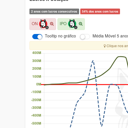
2 anos com lucros consecutivos
54% dos anos com lucros
ON
IPO
Tooltip no gráfico
Média Móvel
5 ano
Clique nos an