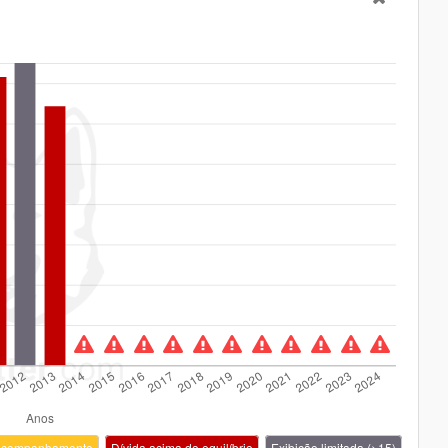
350
14,0%
2.537
11,08
-1.231
203
12,9%
171
0,58
-394
119
9,7%
564
3,89
-337
73
9,7%
225
-
-363
43
10,5%
-201
-
-
20
5,5%
119
-
-
19
6,5%
93
-
-
6
3,4%
29
-
-
4
2,5%
9
-
-
-8
-5,8%
37
-
-
 acompanhamento
Dívida acima do equilíbrio
Exibição limitada (>15)