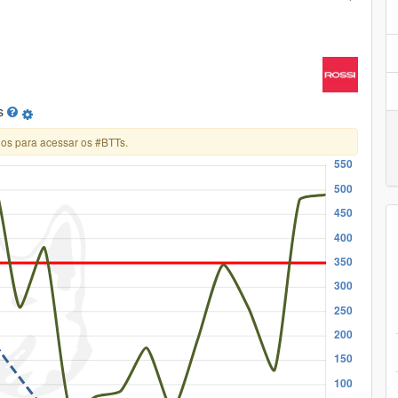
s
os para acessar os #BTTs.