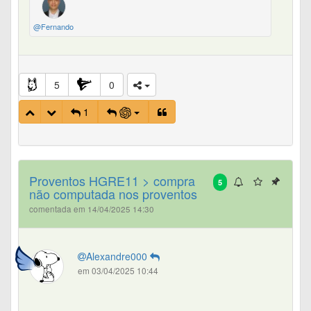
@Fernando
5
0
1
Proventos HGRE11 > compra
5
não computada nos proventos
comentada em 14/04/2025 14:30
Alexandre000
em 03/04/2025 10:44