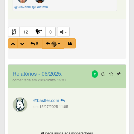
@Giovanni
@Gustavo
12
0
8
Relatórios - 06/2025.
2
comentada em 28/07/2025 15:37
bastter.com
em 15/07/2025 11:05
peça ajuda aos moderadores