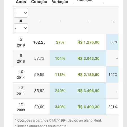
Anos
Cotação
Variação
CDI
-
-
-
-
5
102,25
27%
R$ 1.276,00
68%
1.
2019
6
57,73
104%
R$ 2.043,30
-
2018
10
59,59
118%
R$ 2.189,60
144%
2.
2014
13
35,92
249%
R$ 3.496,90
-
2011
15
29,00
349%
R$ 4.499,30
301%
4.
2009
* Cotações a partir de 01/07/1994 devido ao plano Real.
* Índices atualizados anualmente.