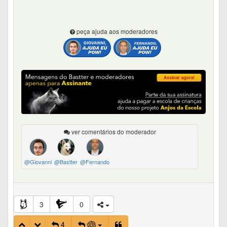
peça ajuda aos moderadores
ver comentários do moderador
@Giovanni
@Bastter
@Fernando
3
0
4