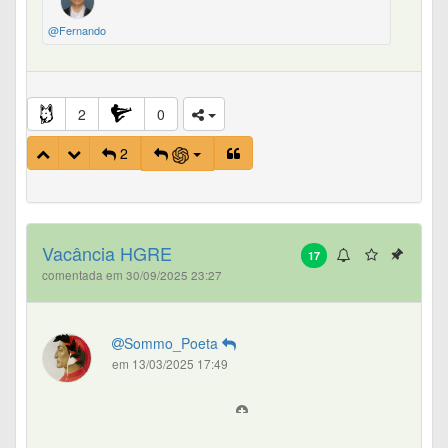
@Fernando
2
0
2
Vacância HGRE
17
comentada em 30/09/2025 23:27
Sommo_Poeta
em 13/03/2025 17:49