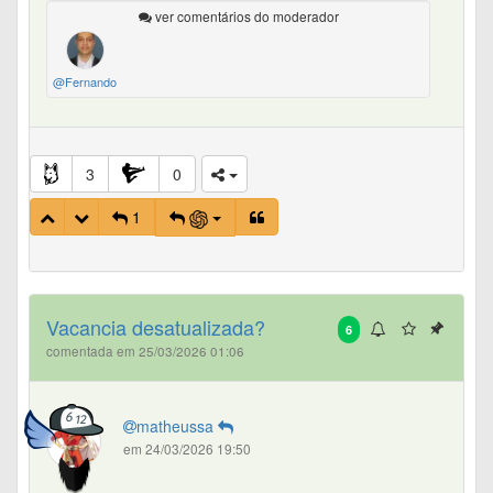
ver comentários do moderador
@Fernando
3
0
1
Vacancia desatualizada?
6
comentada em 25/03/2026 01:06
matheussa
em 24/03/2026 19:50