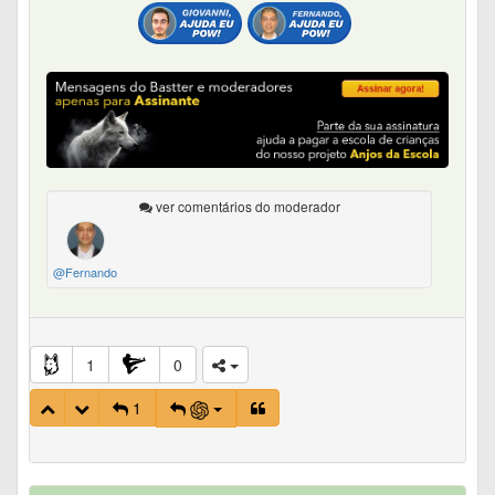
ver comentários do moderador
@Fernando
1
0
1