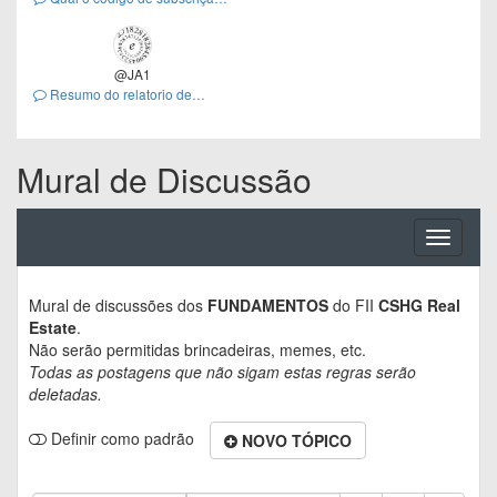
no BS?
@JA1
Resumo do relatorio de
outubro
Mural de Discussão
Toggle
navigati
Mural de discussões dos
FUNDAMENTOS
do FII
CSHG Real
Estate
.
Não serão permitidas brincadeiras, memes, etc.
Todas as postagens que não sigam estas regras serão
deletadas.
Definir como padrão
NOVO TÓPICO