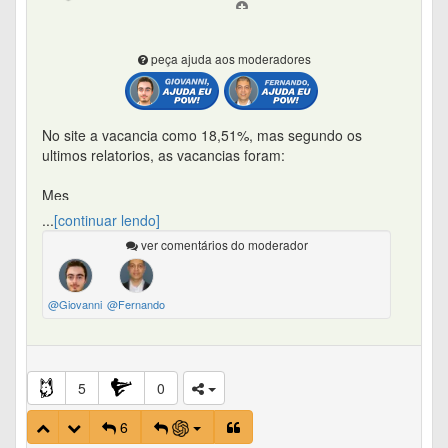
peça ajuda aos moderadores
No site a vacancia como 18,51%, mas segundo os
ultimos relatorios, as vacancias foram:
Mes
Fisica
...
[continuar lendo]
Financeira
ver comentários do moderador
10/2025
7,7%
5,2%
@Giovanni
@Fernando
11/2025
7,0%
4,7%
12/2025
5
0
5,9%
4,1%
6
01/2026