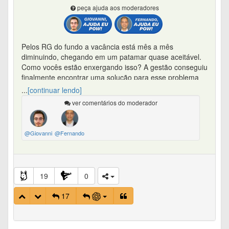
peça ajuda aos moderadores
Pelos RG do fundo a vacância está mês a mês
diminuindo, chegando em um patamar quase aceitável.
Como vocês estão enxergando isso? A gestão conseguiu
finalmente encontrar uma solução para esse problema
crônico do fundo?
...
[continuar lendo]
ver comentários do moderador
@Giovanni
@Fernando
19
0
Ver mais
17