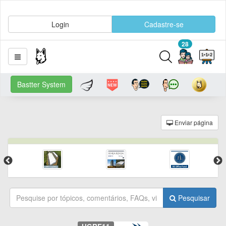
Login
Cadastre-se
28
Bastter System
Enviar página
Pesquisar