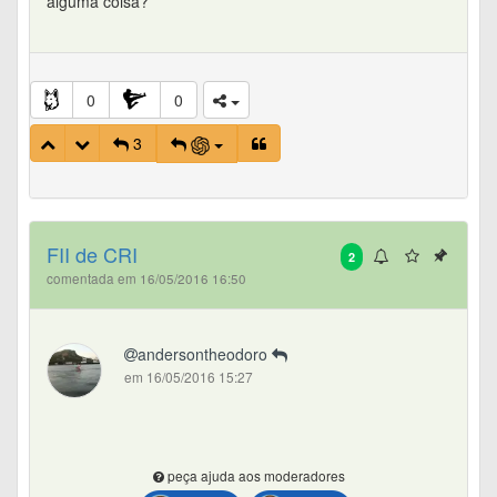
alguma coisa?
0
0
3
FII de CRI
2
comentada em 16/05/2016 16:50
andersontheodoro
em 16/05/2016 15:27
peça ajuda aos moderadores