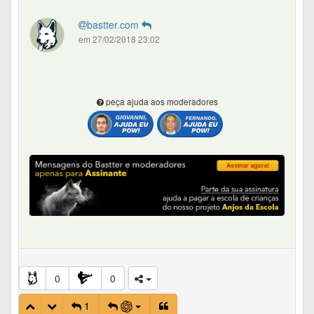
bastter.com
em 27/02/2018 23:02
peça ajuda aos moderadores
0
0
1