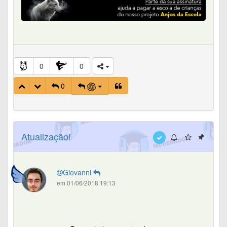
0
0
0
Atualização!
Giovanni
em 01/06/2018 19:13