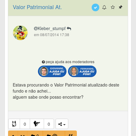
proporcionalmente ao longo dos meses do semestre em
Valor Patrimonial At.
questao.
CITIBANK DISTRIBUIDORA DE TITULOS E VALORES
MOBILIARIOS S.A.
Kleber_stumpf
em 08/07/2014 17:38
peça ajuda aos moderadores
Estava procurando o Valor Patrimonial atualizado deste
fundo e não achei...
alguem sabe onde posso encontrar?
0
0
0