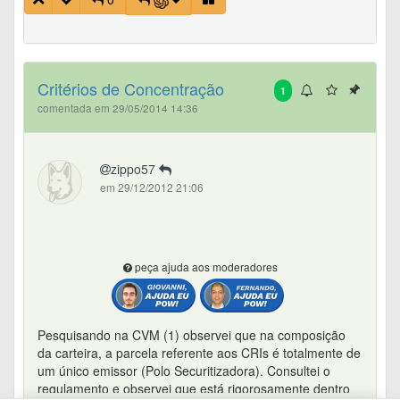
Critérios de Concentração
1
comentada em 29/05/2014 14:36
zippo57
em 29/12/2012 21:06
peça ajuda aos moderadores
Pesquisando na CVM (1) observei que na composição
da carteira, a parcela referente aos CRIs é totalmente de
um único emissor (Polo Securitizadora). Consultei o
regulamento e observei que está rigorosamente dentro