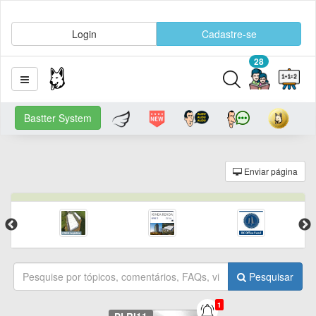
Login
Cadastre-se
28
Bastter System
Enviar página
Pesquisar
1