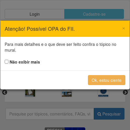
Login
Cadastre-se
28
×
Atenção! Possível OPA do FII.
Para mais detalhes e o que deve ser feito confira o tópico no
Bastter System
mural.
Não exibir mais
Enviar página
Ok, estou ciente
Pesquisar