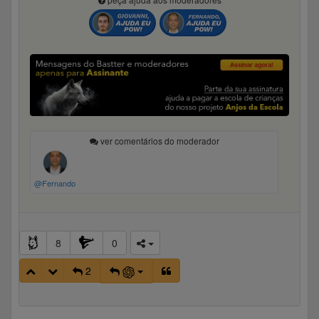
ver comentários do moderador
@Fernando
8
0
2