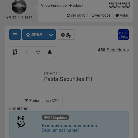
Virou Fundo de ~Hedge~
ver outro
ver todos
votar
@Fabin_Rasef
#PAS
458
Seguidores
PSEC11
Patria Securities FII
Performance 32%
undefined
IPO / Liquidez
Exclusivo para assinantes
Seja um assinante!