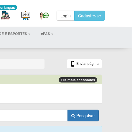
 crianças
Login
Cadastre-se
DE E ESPORTES
#PAS
Enviar página
FIIs mais acessados
Pesquisar