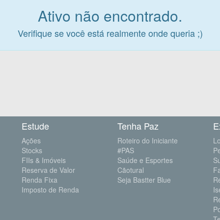
Ativo não encontrado.
Verifique se você está realmente onde queria ;)
Estude
Tenha Paz
E
Ações
Roteiro do Iniciante
Lo
Stocks
#PAS
P
FIIs & Imóveis
Saúde e Esportes
S
Reserva de Valor
Cãotural
F
Renda Fixa
Seja Bastter Blue
R
Imposto de Renda
Is
R
Po
Te