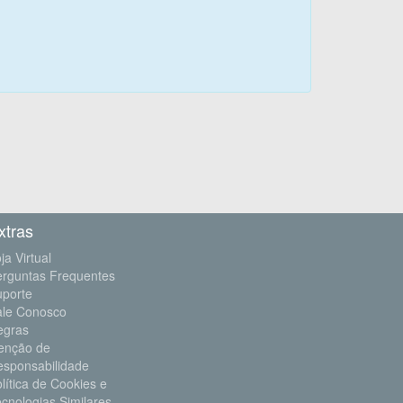
xtras
ja Virtual
erguntas Frequentes
uporte
ale Conosco
egras
enção de
esponsabilidade
lítica de Cookies e
cnologias Similares