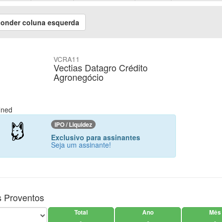
onder coluna esquerda
VCRA11
Vectias Datagro Crédito
Agronegócio
ined
IPO / Liquidez
Exclusivo para assinantes
Seja um assinante!
 Proventos
Total
Ano
Mês
-
-
-