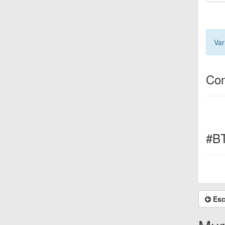
Var
Com
#B
Esc