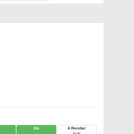
Dia
A Receber
-
NaN