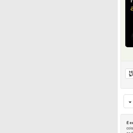
É e
coi
ao 