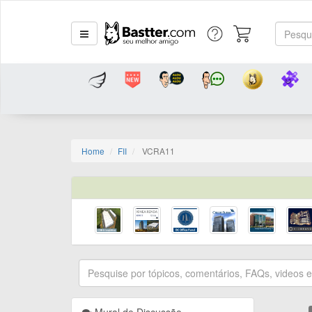
Home
FII
VCRA11