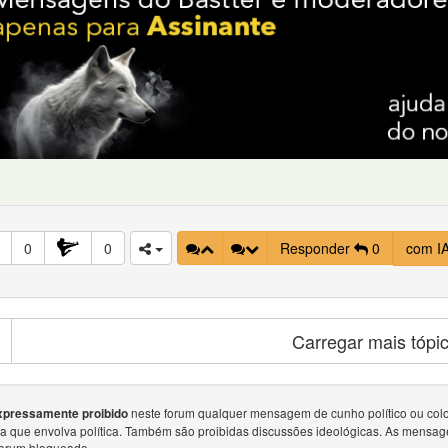
0
0
Responder
0
com I
Carregar mais tópi
neste forum qualquer mensagem de cunho político ou colocar
xpressamente proibido
sa que envolva política. Também são proibidas discussões ideológicas. As mensag
forum bloqueado.