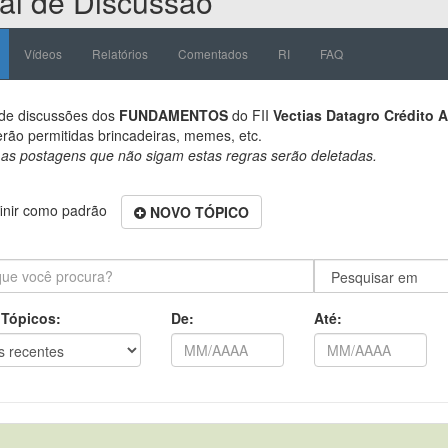
al de Discussão
Vídeos
Relatórios
Comentados
RI
FAQ
de discussões dos
FUNDAMENTOS
do FII
Vectias Datagro Crédito 
rão permitidas brincadeiras, memes, etc.
as postagens que não sigam estas regras serão deletadas.
inir como padrão
NOVO TÓPICO
 Tópicos:
De:
Até: