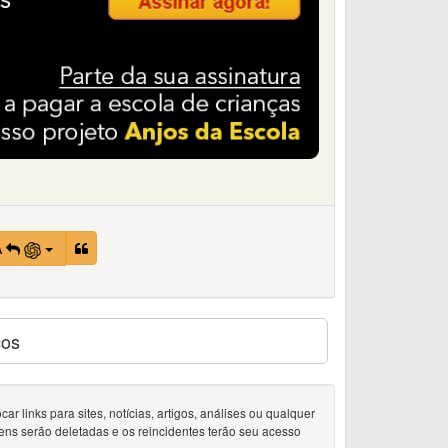
A
cos
 links para sites, notícias, artigos, análises ou qualquer
ens serão deletadas e os reincidentes terão seu acesso