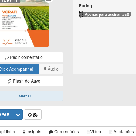
VCRA11
Rating
Apenas para assinantes!!
Pedir comentário
Click Acompanhe!
Áudio
Flash do Ativo
Marcar...
#PAS
pidinha
Insights
Comentários
Video
Anotações