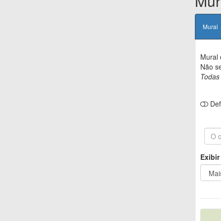
Mur
Mural
Mural 
Não se
Todas 
Def
Exibir