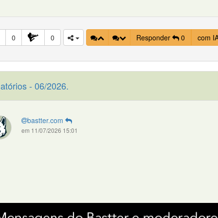
0
0
Responder
0
com I
atórios - 06/2026.
bastter.com
em 11/07/2026 15:01