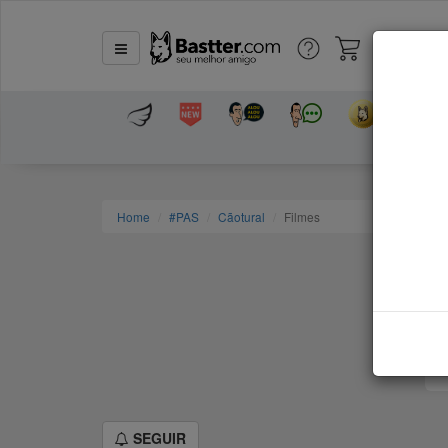
Home
#PAS
Cãotural
Filmes
SEGUIR