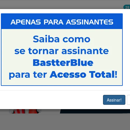
28
POUPAR EM VALOR
SAÚ
ESTUDAR E TRABALHAR
Assinar!