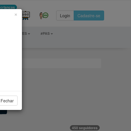
 crianças
×
Login
Cadastre-se
DE E ESPORTES
#PAS
Fechar
450 seguidores