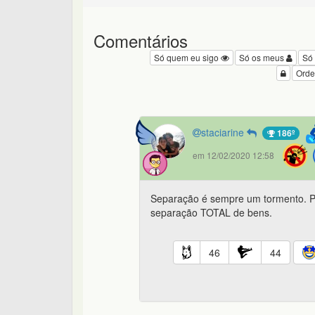
Comentários
Só quem eu sigo
Só os meus
Só
Orde
staciarine
186º
em 12/02/2020 12:58
Separação é sempre um tormento. P
separação TOTAL de bens.
46
44