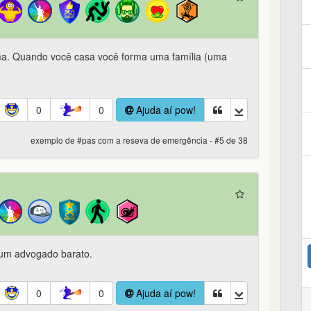
cima. Quando você casa você forma uma família (uma
0
0
Ajuda aí pow!
exemplo de #pas com a reseva de emergência - #5 de 38
 um advogado barato.
0
0
Ajuda aí pow!