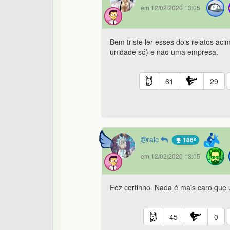
em 12/02/2020 13:05
Bem triste ler esses dois relatos a
unidade só) e não uma empresa.
61
29
ralc
186º
em 12/02/2020 13:05
Fez certinho. Nada é mais caro que
45
0