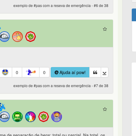
exemplo de #pas com a reseva de emergência - #6 de 38
0
0
Ajuda aí pow!
exemplo de #pas com a reseva de emergência - #7 de 38
me de separação de bens: total ou parcial. Na total, os