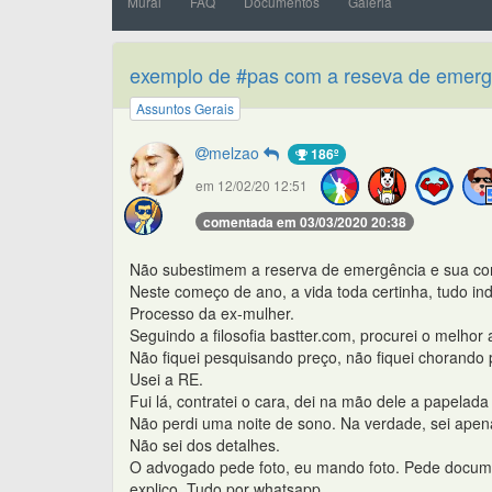
Mural
FAQ
Documentos
Galeria
exemplo de #pas com a reseva de emerg
Assuntos Gerais
melzao
186º
em 12/02/20 12:51
comentada em 03/03/2020 20:38
Não subestimem a reserva de emergência e sua con
Neste começo de ano, a vida toda certinha, tudo in
Processo da ex-mulher.
Seguindo a filosofia bastter.com, procurei o melho
Não fiquei pesquisando preço, não fiquei chorando
Usei a RE.
Fui lá, contratei o cara, dei na mão dele a papelada 
Não perdi uma noite de sono. Na verdade, sei apenas
Não sei dos detalhes.
O advogado pede foto, eu mando foto. Pede docume
explico. Tudo por whatsapp.