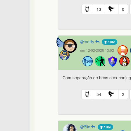
13
0
morty
186º
em 12/02/2020 13:02
Com separação de bens o ex-conjugê 
54
2
Blic
186º