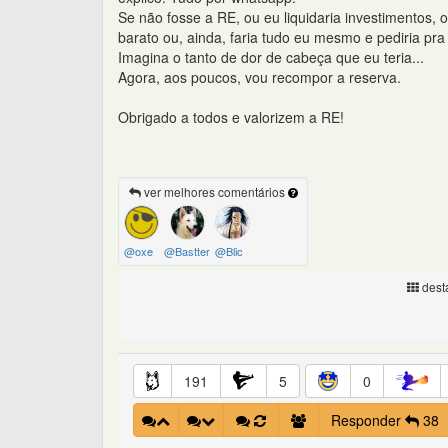
Se não fosse a RE, ou eu liquidaria investimentos,
barato ou, ainda, faria tudo eu mesmo e pediria pr
Imagina o tanto de dor de cabeça que eu teria...
Agora, aos poucos, vou recompor a reserva.
Obrigado a todos e valorizem a RE!
ver melhores comentários
@oxe
@Bastter
@Blic
desta
191
5
0
Responder
38