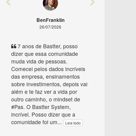
Previous
Next
BenFranklin
26/07/2026
7 anos de Bastter, posso
dizer que essa comunidade
muda vida de pessoas.
Comecei pelos dados incríveis
das empresa, ensinamentos
sobre investimentos, depois vai
além e te faz ver a vida por
outro caminho, o mindset de
#Pas. O Bastter System,
incrível. Posso dizer que a
comunidade foi um
...
Leia todo