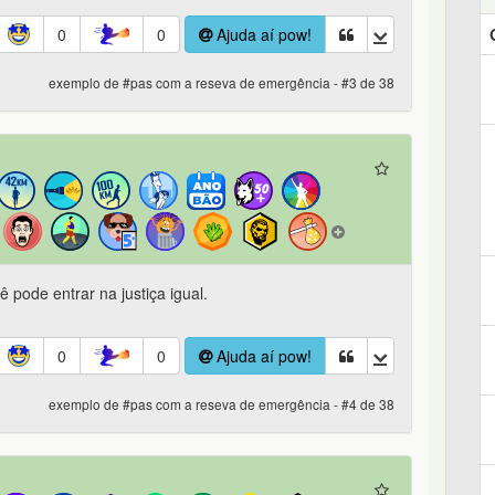
0
0
Ajuda aí pow!
exemplo de #pas com a reseva de emergência - #3 de 38
pode entrar na justiça igual.
0
0
Ajuda aí pow!
exemplo de #pas com a reseva de emergência - #4 de 38