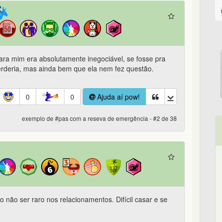
ra mim era absolutamente inegociável, se fosse pra
erderia, mas ainda bem que ela nem fez questão.
0
0
Ajuda aí pow!
exemplo de #pas com a reseva de emergência - #2 de 38
so não ser raro nos relacionamentos. Difícil casar e se