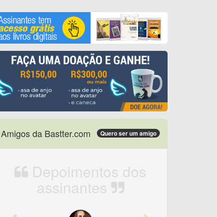
Amigos da Bastter.com
Quero ser um amigo
Depoimentos dos
assinantes