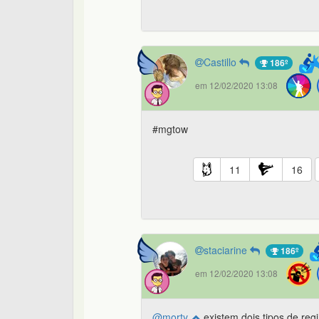
Castillo
186º
em 12/02/2020 13:08
#mgtow
11
16
staciarine
186º
em 12/02/2020 13:08
@morty
existem dois tipos de regi