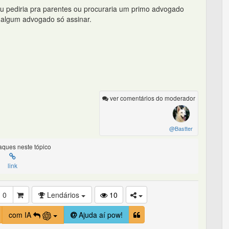
 ou pediria pra parentes ou procuraria um primo advogado
a algum advogado só assinar.
ver comentários do moderador
@Bastter
ques neste tópico
link
0
Lendários
10
com IA
Ajuda aí pow!