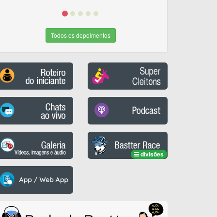
Todos os depoimentos
divisões