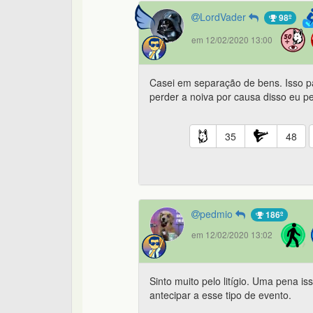
LordVader
98º
em 12/02/2020 13:00
Casei em separação de bens. Isso pa
perder a noiva por causa disso eu p
35
48
pedmio
186º
em 12/02/2020 13:02
Sinto muito pelo litígio. Uma pena is
antecipar a esse tipo de evento.