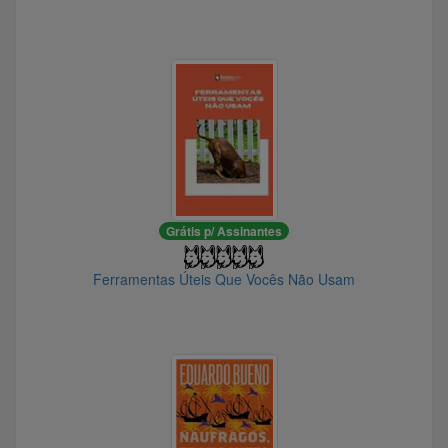
@fredericovianna0085
@ifb
@rochacav
@Gandalf.Branco
@avem
@ThomYorko
@mtuliossilveira2273
@Palimpsesto
Grátis p/ Assinantes
@capitao_gancho
@Efelizola
Ferramentas Úteis Que Vocês Não Usam
@rodrigobarao
@Ramon_Bernardes
@yep.
@Glomerulo