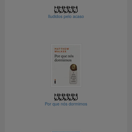
@sapoti
@chali2015
Iludidos pelo acaso
@adilsongobbi4184
@Fabiano46
@JR1_
@thedrifter
@HomerSimpson
@Vitis
@dalmes
@Wickbold_Vaporub
@racer_42k
@Henk
Por que nós dormimos
@eunaoestouaqui
@Ajfariainvest
@bebezuco
@GriloFalante