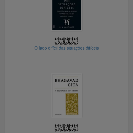
@apcm
@Lucca02
@MoFio
@OldCoin
O lado difícil das situações difíceis
@silveiradpmm
@crash.da.bolsa
@MatFla
@sabe_nada
@franciscolfk
@setarcos
@SagittariusA.
@giospengler
@patassaura
@fiscaldanatureza