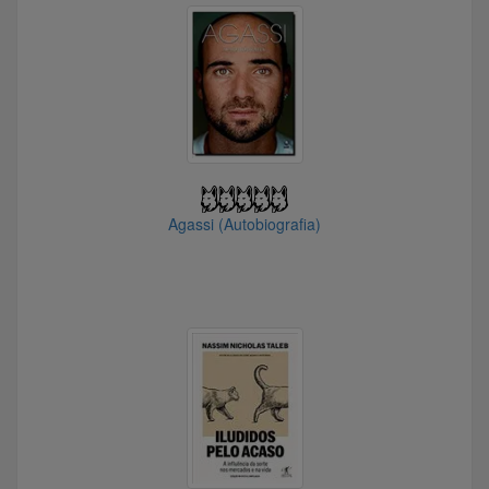
@Piteco
@C3Ringo
@marroquino
@Cooper
@joshuagoggins
@herkson
@luciana
@Lancer
Agassi (Autobiografia)
@ecilab
@Naum
@Kaizen
@The_Hammer
@manguito
@SergioFCardoso
@Dealves
@Gambiarra