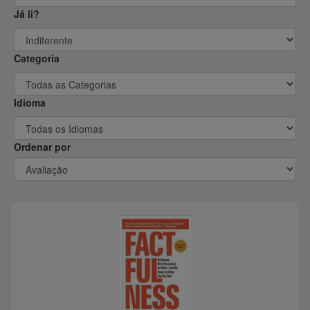
@holder_root
@Godinez
Já li?
@dandan21
@Buzzter
Categoria
@Slice26
@mestrepr
Idioma
@PindoramaDaGema
@Chicharro
Ordenar por
@Guga.tm
@O_Siberiano
@valdeircoutinho
@UnderTheBridge
@Charles_Spaniel
@Jofeneu
@JSC
@Orlandocontador