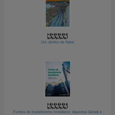
@HUOMI
@tais1959383086
@Bill Gates
@Goku90
@vcalasso
@Marcelo_87
Um cântico de Natal
@frankdukes
@martim_pescador
@Tazmaniadf
@danielpo19769591
@mitsuichi
@Forsaken
@VeioZuza
@rominhobg12
@SusanaTrav
@azevedo.rs38340
Fundos de Investimento Imobiliário: Aspectos Gerais e