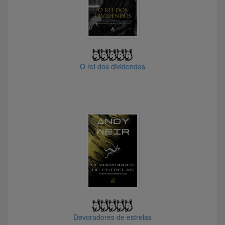
@Alex.
@marbello3219153
@VonNatur
@lucianolfx
O rei dos dividendos
@NoTom
@Ragnar.Lothbrok
@pouca_pratica
@L.Avvocato
@Friburguense
@GigaChad
@dirleigfilippi8068
@EdneiCosta37
@betaTeste
@dks
@Ricochet
@Wakanda
Devoradores de estrelas