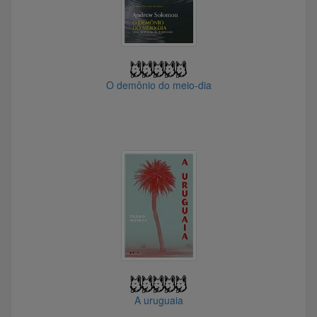
@saga69
@pennai
@vivendoeaprendendo
@renatagbrandao
O demônio do meio-dia
@Joanita
@dr.chandler
@gustavocarvalho
@tdscil_82
@rodrigodleoncio7044
@maxvipoficial8302
@Arlindorlando
@binholiro
@bento2019
@vanelli
A uruguaia
@Mandu
@mimo