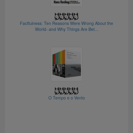
@Cavaquinista
@ebolzan
@Little_fox
@lfofaria7445
Factfulness: Ten Reasons Were Wrong About the
World--and Why Things Are Bet...
@Fera.Nenem
@RZoro
@abellote
@Arga.Brutus
@Kid_Chameleon
@DATA3
@Margab
@Allinpoupanca
O Tempo e o Vento
@fabiano.arantes
@julianocs
@Sentinella
@MAT3