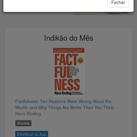
Fechar
Indikão do Mês
Factfulness: Ten Reasons Were Wrong About the
World--and Why Things Are Better Than You Think
Hans Rosling
História
Notificar no App