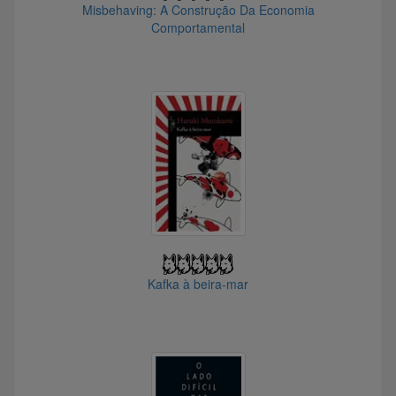
Misbehaving: A Construção Da Economia
Comportamental
@BigTex
@Infusionista
@caiquenavarro841432
@brunocorrea
@CardelMall
@Dnzinvest
@Rinochamps
@OIA_A_MOTO2022X
@blackpug
@Gustavo02
Kafka à beira-mar
@cristavares00
@Asnold
@Karvonen
@anselmodiniz
@paulofrigerio
@mubbs