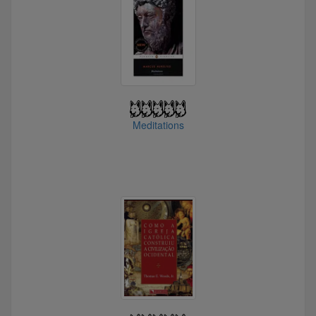
@pickle.rick
@MSFox
@Ocultado
@srpatinho
@Lobo_de_Mibu
@MCD71
@ACgeof
@YellowShark
Meditations
@malucobeleza
@tihuana
@ttonial
@hugin
@Riajes
@Valete
@Thalles99
@KASUKI