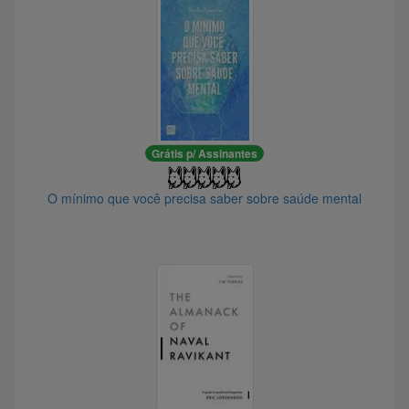
@Roazuma
@jediObiwanKenobi01
@JiripocaPiadora
@Fullbarrel
@AlmeidaT
@Bora4wd
Grátis p/ Assinantes
@204274
@lucasacb
O mínimo que você precisa saber sobre saúde mental
@gpadao
@ZePequeno
@Transtornado
@big_rid
@Dark_Dive
@saga
@SnowDog
@Mutts