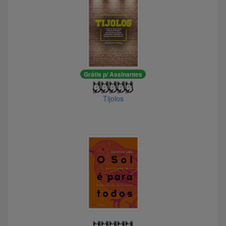
@AmigoDaCapivara
@CEINaO
@MilesAhead
@ThiagoBorges35
@locoabreu13
@RM987
Grátis p/ Assinantes
@Homer_Simpson
@Gustavo30
Tijolos
@Apache99
@Ultraje_do_sucesso
@KoalaCris
@Cozinheiro
@josh38
@chutenaspaletas2315
@arlec19726648
@Martelo_de_Assis