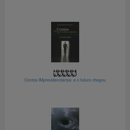
@Velhopapagaio
@Major_Tom
@tiagors
@Cipolla
@cristianpj
@Esguelho
@Catatau
@verbohostil
@TiaBia
@Pipoca20
Contos IMprevidenciários: e o futuro chegou
@MFM_Palestra
@danhug.bre6074
@edupause
@BobShow
@JonBonesJones
@Sr.Fredricksen