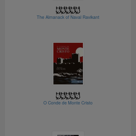
@Zecueca
@JYK666
The Almanack of Naval Ravikant
@Paulo_DR
@henriquems05
@Juliano26
@JACKHOLD
@Visigodo
@JSampaiosa
@Zoidberg
@gustavo
@Logos
@Fortitudine
O Conde de Monte Cristo
@Rabujo
@sly