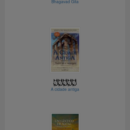
@Rafa_Pirata
@DoomAAKK
Bhagavad Gita
@Bonfantus13
@El_Investidor
@lgusttavares
@Sherminator
@Jazzero
@Pepeu
@Caio0410
@theoricus
@Pantgroo
@Phodastico
A cidade antiga
@bobzinho
@Robh
@Eobrad
@FF7