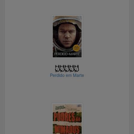
@RodsSP
@metalurgista
@brian_griffin
@Papaigarotao
@davisouza20o768335
@Max.Peixoto78
@WilliamCoelho
@JaneAusten
@Chivunk
@rezende_netto
Perdido em Marte
@davitorres00557104
@Asmita
@sku11man
@Danilo93
@Roddy.Dio
@rouxinol