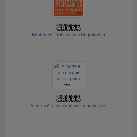
@epiazza073955
@TalesM
@RP.75
@Henrique_CFP
Náufragos, Traficantes e Degredados
@arthur.exe
@gabrielzerg
@XAGAZ
@Melekao
@Café
@MonkeyDHolder
@arthurh157
@Junior1981
@jeanmuller
@naoqueroserburro
A morte é um dia que vale a pena viver
@jaimito
@Elite_sardin