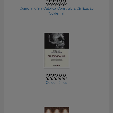
@rsoaresm
@AlexRE
Como a Igreja Católica Construiu a Civilização
Ocidental
@professorlincoln
@Alice.V
@FortunaBlue
@pogobol
@ramonserrano
@lcgomes
@CionAp
@Sinnerman
@Bahche
@Marcio71
Os demônios
@marcelufrn
@Dreckmoggl
@enrinca
@curepi