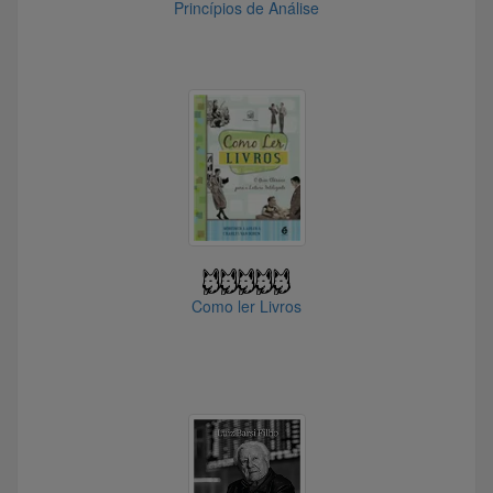
Princípios de Análise
@leocouti
@Hakuryuu
@Yasa
@Symbol110
@Tche_
@kmum
@XiaoHong
@Jhonnybalera
@283381
@PulodoGato
Como ler Livros
@Renan27
@beetlejuice
@SilkRoadOasis
@vector8
@Prudencios
@igor_ati