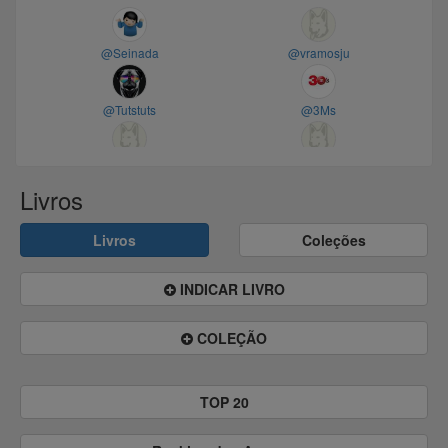
@Seinada
@vramosju
@Tutstuts
@3Ms
@estebanpd
@FARLEY.
Livros
@Alexandrecarvalho
@remontezzo
Livros
Coleções
@Eferreira
@Lovistrovski
INDICAR LIVRO
COLEÇÃO
@JHell
@Fersilva8035
@quinta_feira
@Saenchai
TOP 20