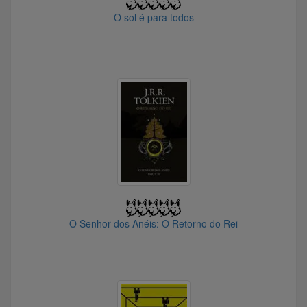
O sol é para todos
@ederfrois
@JohnThomas
@Gercito
@joaocoluna1207
@canarinho.pistola
@marcelobrms
@leonbax
@Ging
@InvestindoSempre
@miotto2021
@Thunderwolf
@wash2020
O Senhor dos Anéis: O Retorno do Rei
@Orionte
@Beckenbauer
@100_Neca
@Jao_Ninguem