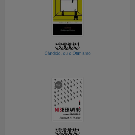
@fredxz
@gsxjeff
@brunnocgb
@Greenday
@Dan_Cooper
@Javomu
Cândido, ou o Otimismo
@smcardoso
@PaoKentinho
@Lucky_dad
@Busta
@adrianohoracio
@Ricainvest
@Ragg
@luigiogato
@Spaick2022
@rodrigoorodrigues776870