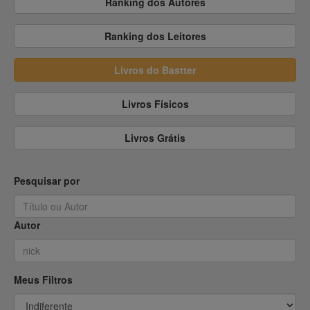
Ranking dos Autores
@waraujo40
@Kalvo
Ranking dos Leitores
@faio
@AFEG
Livros do Bastter
@stop_it
@Denirh
Livros Físicos
@FAPSV
@Luiz39
Livros Grátis
@Owner_Molly
@MoisesdoArcoIro
Pesquisar por
@Telesphoro
@Sardinelson
Autor
@Alesuz
@Cachuuu
Meus Filtros
@Veloso
@Helioneto9