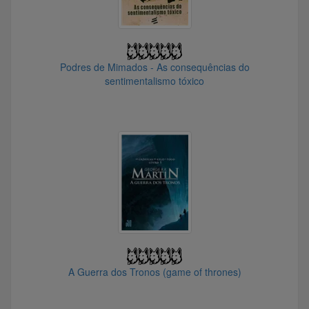
@Build
@pablodlopes
@caiogb
@Willump_o_Yeti
Podres de Mimados - As consequências do
sentimentalismo tóxico
@Boliviar
@andrewva1
@Fpgtr3
@caio.ibta2513
@doguinho_panqueca
A Guerra dos Tronos (game of thrones)