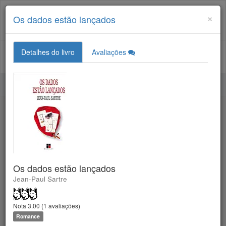
×
Os dados estão lançados
Login
Cadastre-se
28
Detalhes do livro
Avaliações
Bastter System
Os dados estão lançados
Jean-Paul Sartre
647 seguidores
Nota 3.00
(
1
avaliações)
Romance