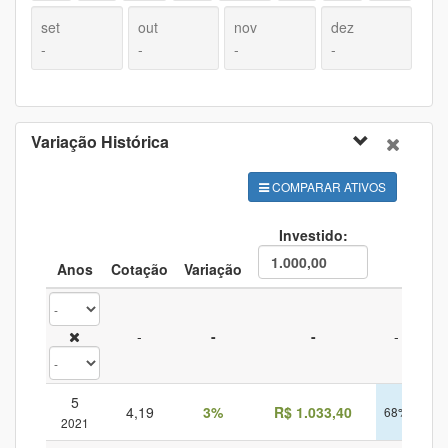
set
out
nov
dez
-
-
-
-
Variação Histórica
COMPARAR ATIVOS
Investido:
Anos
Cotação
Variação
CDI
-
-
-
-
5
4,19
3%
R$ 1.033,40
68%
1.6
2021