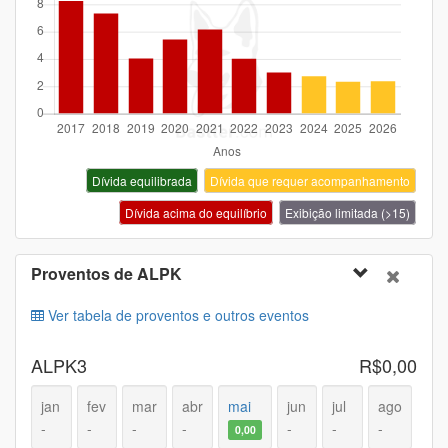
Dívida equilibrada
Dívida que requer acompanhamento
Dívida acima do equilíbrio
Exibição limitada (>15)
Proventos de
ALPK
Ver tabela de proventos e outros eventos
ALPK3
R$0,00
jan
fev
mar
abr
mai
jun
jul
ago
-
-
-
-
-
-
-
0,00