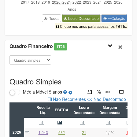
Todos
Lucro Descontado
Cotação
Clique nos anos para acessar os #BTTs.
Quadro Financeiro
1T26
Quadro Simples
Média Móvel
5 anos
Não Recorrentes
Não Descontado
Receita
Lucro
Margem
Dívida
EBITDA
Líq.
Descontado
Descontada
Líq
2026
1.943
532
21
1,1%
1.258