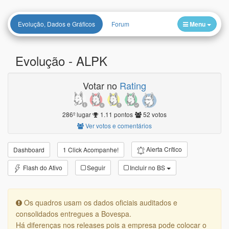
Evolução, Dados e Gráficos
Forum
Menu
Evolução -
ALPK
Votar no
Rating
286º lugar
1.11 pontos
52 votos
Ver votos e comentários
Alerta Crítico
Dashboard
1 Click Acompanhe!
Flash do Ativo
Seguir
Incluir no BS
Os quadros usam os dados oficiais auditados e
consolidados entregues a Bovespa.
Há diferenças nos releases pois a empresa pode colocar o