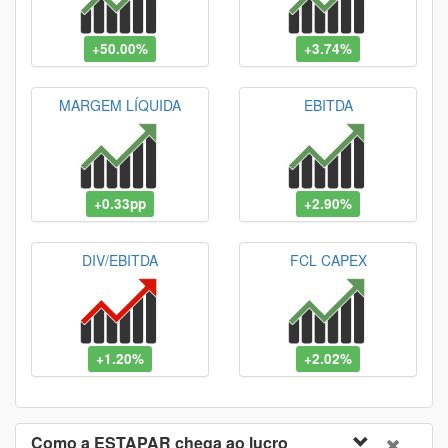
+50.00%
+3.74%
MARGEM LÍQUIDA
EBITDA
+0.33pp
+2.90%
DIV/EBITDA
FCL CAPEX
+1.20%
+2.02%
Como a ESTAPAR chega ao lucro