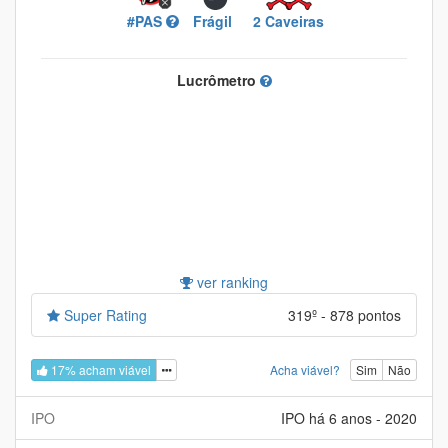
#PAS
Frágil
2 Caveiras
Lucrômetro
ver ranking
Super Rating
319º - 878 pontos
17% acham viável
Acha viável?
Sim
Não
IPO
IPO há 6 anos - 2020