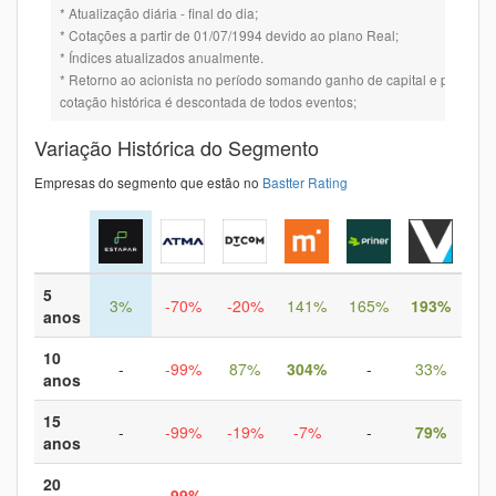
* Atualização diária - final do dia;
* Cotações a partir de 01/07/1994 devido ao plano Real;
* Índices atualizados anualmente.
* Retorno ao acionista no período somando ganho de capital e provento
cotação histórica é descontada de todos eventos;
Variação Histórica do Segmento
Empresas do segmento que estão no
Bastter Rating
5
3%
-70%
-20%
141%
165%
193%
anos
10
-
-99%
87%
304%
-
33%
anos
15
-
-99%
-19%
-7%
-
79%
anos
20
-
-99%
-
-
-
-