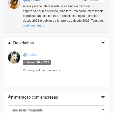
A tese parece interessante, mas ainda é microcap. Eu
esperaria por mais tempo, mas tem uma coisa interessante:
o gráfico não está tão feio, a receita começou a crescer
desde 2021 e deixou de ter prejuízo desde 2025. Tem que
...
continuar lendo
Rapidinhas
@bastter
Últimos 12M - 4T22
Por enquanto esquecemos.
Interação com empresas