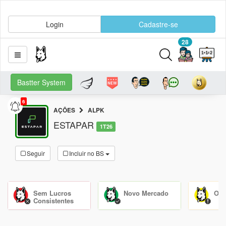
Login
Cadastre-se
28
Bastter System
6
AÇÕES
ALPK
ESTAPAR
1T26
Seguir
Incluir no BS
Sem Lucros
Novo Mercado
Olh
Consistentes