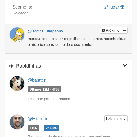
Segmento
2º lugar
Calçados
Próximo
@Homer_Simpsons
mpresa forte no setor calçadista, com marcas reconhecidas
e histórico consistente de crescimento.
Rapidinhas
@bastter
Últimos 12M - 4T25
Entrando para a turminha.
@Eduardo
Leia mais
1T26
LIDO
Bom resultado do ponto de vista operacional com