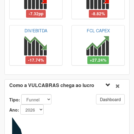
-7.32pp
-8.82%
DIV/EBITDA
FCL CAPEX
-17.74%
+27.24%
Como a VULCABRAS chega ao lucro
Dashboard
Tipo:
Ano: