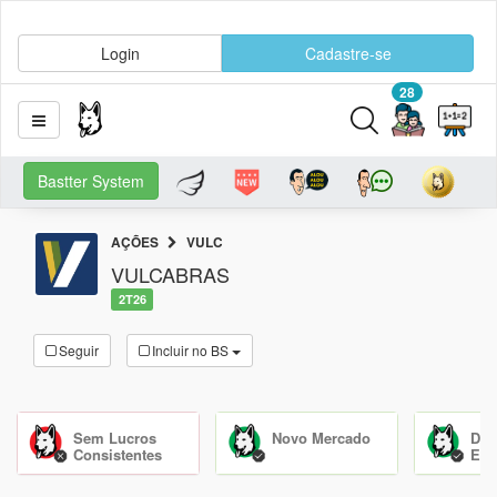
Login
Cadastre-se
28
Bastter System
AÇÕES
VULC
VULCABRAS
2T26
Seguir
Incluir no BS
Sem Lucros
Novo Mercado
Dív
Consistentes
Equ