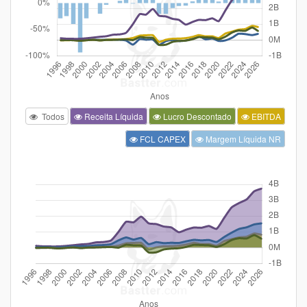
Todos
Receita Líquida
Lucro Descontado
EBITDA
FCL CAPEX
Margem Líquida NR