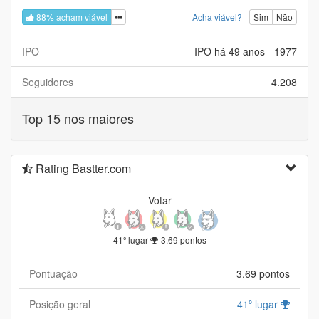
88% acham viável
Acha viável?
Sim
Não
IPO
IPO há 49 anos - 1977
Seguidores
4.208
Top 15 nos maiores
Rating Bastter.com
Votar
41º lugar
3.69 pontos
Pontuação
3.69 pontos
Posição geral
41º lugar