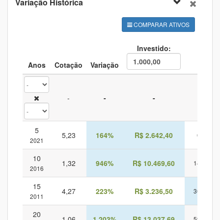
1996
103
-31
-30
-29,1%
45
Variação Histórica
COMPARAR ATIVOS
Investido:
Anos
Cotação
Variação
CD
-
-
-
-
5
5,23
164%
R$ 2.642,40
68%
2021
10
1,32
946%
R$ 10.469,60
144%
2016
15
4,27
223%
R$ 3.236,50
301%
2011
20
1,06
1.203%
R$ 13.037,69
598%