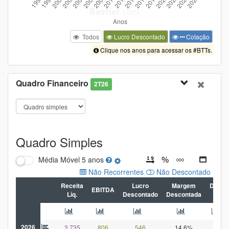
Todos
Lucro Descontado
Cotação
Clique nos anos para acessar os #BTTs.
Quadro Financeiro
2T26
Quadro Simples
Média Móvel
5 anos
Não Recorrentes
Não Descontado
Receita
Lucro
Margem
Dívida
EBITDA
Líq.
Descontado
Descontada
Líq
2026
3.735
806
546
14,6%
579