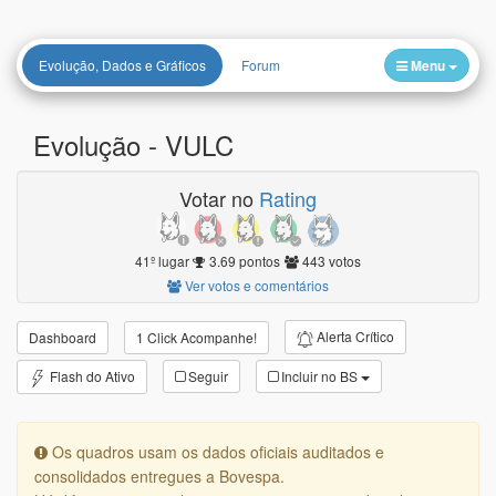
Evolução, Dados e Gráficos
Forum
Menu
Evolução -
VULC
Votar no
Rating
41º lugar
3.69 pontos
443 votos
Ver votos e comentários
Alerta Crítico
Dashboard
1 Click Acompanhe!
Flash do Ativo
Seguir
Incluir no BS
Os quadros usam os dados oficiais auditados e
consolidados entregues a Bovespa.