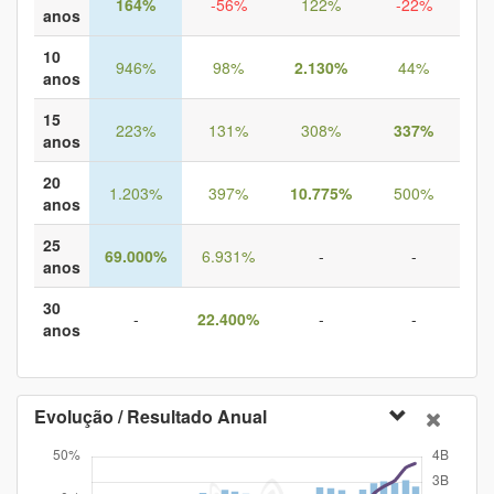
164%
-56%
122%
-22%
anos
10
946%
98%
2.130%
44%
anos
15
223%
131%
308%
337%
anos
20
1.203%
397%
10.775%
500%
anos
25
69.000%
6.931%
-
-
anos
30
-
22.400%
-
-
anos
Evolução / Resultado Anual