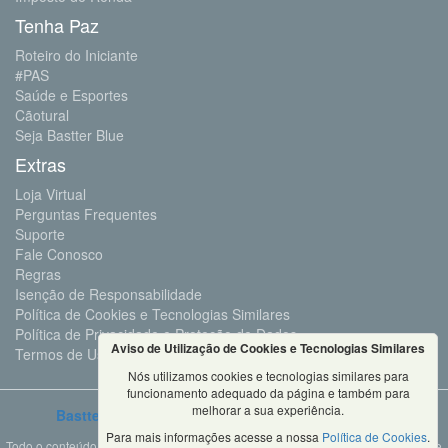
Tenha Paz
Roteiro do Iniciante
#PAS
Saúde e Esportes
Cãotural
Seja Bastter Blue
Extras
Loja Virtual
Perguntas Frequentes
Suporte
Fale Conosco
Regras
Isenção de Responsabilidade
Política de Cookies e Tecnologias Similares
Política de Privacidade e Proteção de Dados
Aviso de Utilização de Cookies e Tecnologias Similares
Termos de Uso
Nós utilizamos cookies e tecnologias similares para
funcionamento adequado da página e também para
melhorar a sua experiência.
Bastter.com
2001 ©Todos os Direitos Reservados
Para mais informações acesse a nossa
Política de Cookies
.
Todo o conteúdo deste site é propriedade da Bastter.com, sendo expressamente