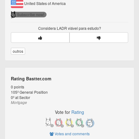
United States of America
Subscribe now!
Considera
LADR
viável para estudo?
outros
Rating Bastter.com
0
points
105º
General Position
0º
at Sector
Mortgage
Vote for
Rating
Votes and comments