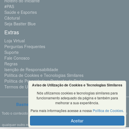
Roteiro do Iniciante
#PAS
Saúde e Esportes
Cãotural
Seja Bastter Blue
Extras
Loja Virtual
Perguntas Frequentes
Suporte
Fale Conosco
Regras
Isenção de Responsabilidade
Política de Cookies e Tecnologias Similares
Política de Privacidade e Proteção de Dados
Aviso de Utilização de Cookies e Tecnologias Similares
Termos de Uso
Nós utilizamos cookies e tecnologias similares para
funcionamento adequado da página e também para
melhorar a sua experiência.
Bastter.com
2001 ©Todos os Direitos Reservados
Para mais informações acesse a nossa
Política de Cookies
.
Todo o conteúdo deste site é propriedade da Bastter.com, sendo expressamente
proibido o seu uso em sites, videos, cursos ou
Aceitar
qualquer outro meio de comunicação sem autorização expressa do proprietário.