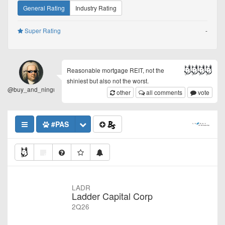
General Rating
Industry Rating
Super Rating
-
Reasonable mortgage REIT, not the
shiniest but also not the worst.
@buy_and_ninguem_sai
other
all comments
vote
#PAS
LADR
Ladder Capital Corp
2Q26