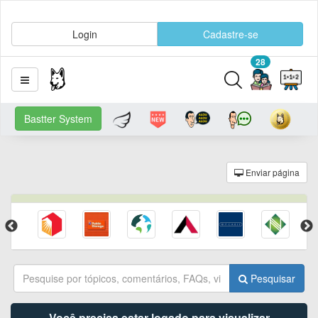
Login
Cadastre-se
28
Bastter System
Enviar página
Pesquisar
Você precisa estar logado para visualizar