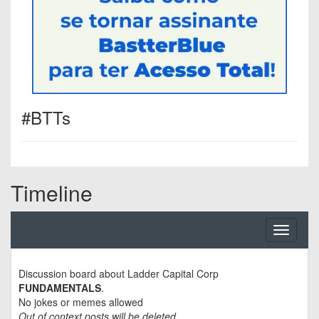
#BTTs
Timeline
Toggle
navigati
Discussion board about
Ladder Capital Corp
FUNDAMENTALS
.
No jokes or memes allowed
Out of context posts will be deleted.