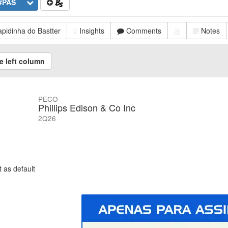
#PAS
pidinha do Bastter
Insights
Comments
Notes
e left column
PECO
Phillips Edison & Co Inc
2Q26
 as default