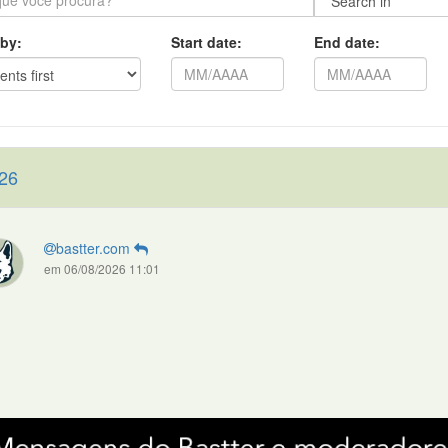
 by:
Start date:
End date:
26
bastter.com
em 06/08/2026 11:01