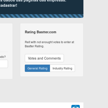
cadastrar!
Rating Bastter.com
Reit with not enought votes to enter at
Bastter Rating.
tudo?
Votes and Comments
General Rating
Industry Rating