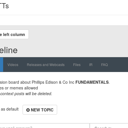
TTs
e left column
eline
Videos
Releases and Webcasts
Files
IR
FAQ
sion board about
Phillips Edison & Co Inc
FUNDAMENTALS
.
es or memes allowed
 context posts will be deleted.
as default
NEW TOPIC