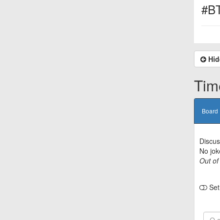
#B
Hid
Tim
Board
Discus
No jok
Out of
Set 