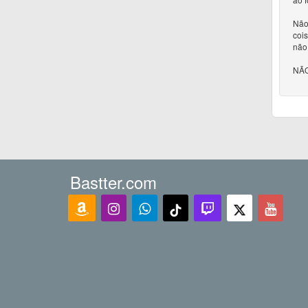
Não 
cois
não
NÃO
Bastter.com