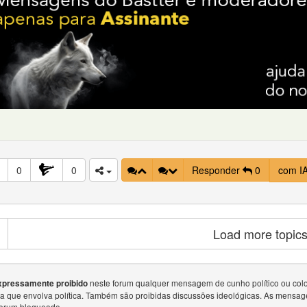
0
0
Responder
0
com I
Load more topic
neste forum qualquer mensagem de cunho político ou colocar
xpressamente proibido
sa que envolva política. Também são proibidas discussões ideológicas. As mensag
forum bloqueado.