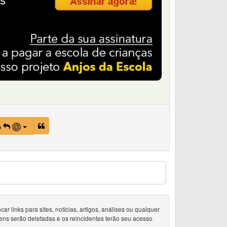
A
s
 links para sites, notícias, artigos, análises ou qualquer
ens serão deletadas e os reincidentes terão seu acesso