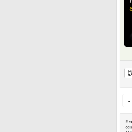
É e
coi
ao 