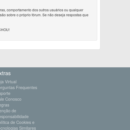
doras, comportamento dos outros usuários ou qualquer
ssão sobre o próprio fórum. Se não deseja respostas que
CHOU!
xtras
ja Virtual
erguntas Frequentes
uporte
ale Conosco
egras
enção de
esponsabilidade
lítica de Cookies e
cnologias Similares