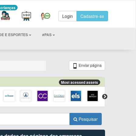
 crianças
Login
Cadastre-se
DE E ESPORTES
#PAS
Enviar página
Most acessed assets
Pesquisar
 os dados das páginas das empresas.