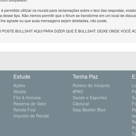
é permitido utilizar os murais para reclamações sobre o teor das respostas, voa
a desse tipo. Não iremos permitir que o fórum se transforme em um local de discu
 lhe agrade ou que suas mensagens sejam deletadas, não poste.
 POSTE BULLSHIT AQUI PARA DIZER QUE É BULLSHIT. DEIXE ONDE VOCÊ A
Estude
Tenha Paz
E
Ações
Roteiro do Iniciante
Lo
Stocks
#PAS
P
FIIs & Imóveis
Saúde e Esportes
S
Reserva de Valor
Cãotural
F
Renda Fixa
Seja Bastter Blue
R
Imposto de Renda
Is
R
Po
Te