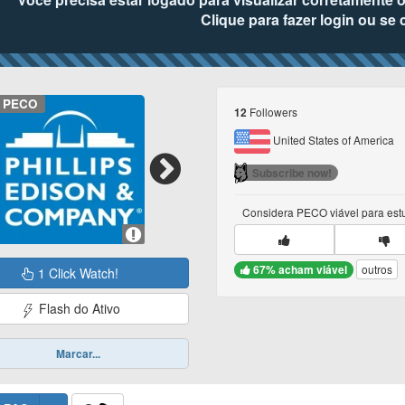
Clique para fazer login ou se 
PECO
Followers
12
United States of America
Subscribe now!
Considera
PECO
viável para es
67% acham viável
outros
1 Click Watch!
Flash do Ativo
Marcar...