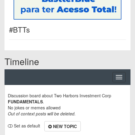
#BTTs
Timeline
Toggle
navigati
Discussion board about
Two Harbors Investment Corp
FUNDAMENTALS
.
No jokes or memes allowed
Out of context posts will be deleted.
Set as default
NEW TOPIC