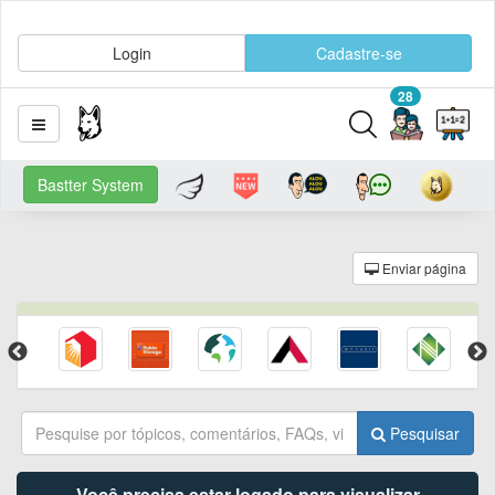
Login
Cadastre-se
28
Bastter System
Enviar página
Pesquisar
Você precisa estar logado para visualizar