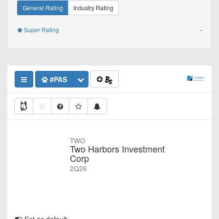
General Rating
Industry Rating
Super Rating
-
#PAS
TWO
Two Harbors Investment
Corp
2Q26