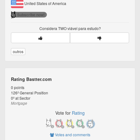
United States of America
Subscribe now!
Considera
TWO
viável para estudo?
outros
Rating Bastter.com
0
points
126º
General Position
0º
at Sector
Mortgage
Vote for
Rating
Votes and comments