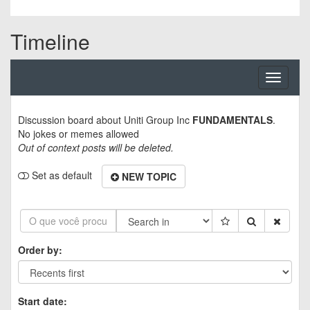
Timeline
Toggle
navigati
Discussion board about
Uniti Group Inc
FUNDAMENTALS
.
No jokes or memes allowed
Out of context posts will be deleted.
Set as default
NEW TOPIC
Order by:
Start date: