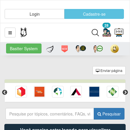
Login
Cadastre-se
28
Bastter System
Enviar página
Pesquisar
Você precisa estar logado para visualizar