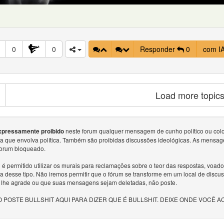
0
0
Responder
0
com I
Load more topic
neste forum qualquer mensagem de cunho político ou colocar
xpressamente proibido
sa que envolva política. Também são proibidas discussões ideológicas. As mensag
forum bloqueado.
é permitido utilizar os murais para reclamações sobre o teor das respostas, voa
a desse tipo. Não iremos permitir que o fórum se transforme em um local de discu
 lhe agrade ou que suas mensagens sejam deletadas, não poste.
 POSTE BULLSHIT AQUI PARA DIZER QUE É BULLSHIT. DEIXE ONDE VOCÊ A