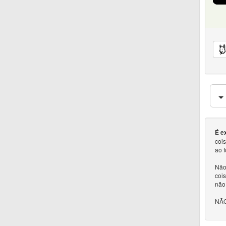
É e
coi
ao 
Não 
cois
não
NÃO