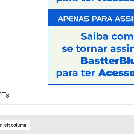
TTs
e left column