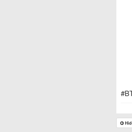
#B
Hid