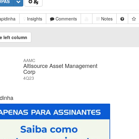
#PAS
pidinha
Insights
Comments
Notes
e left column
AAMC
Altisource Asset Management
Corp
4Q23
dinha