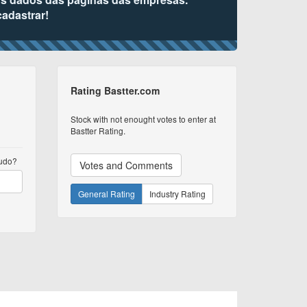
cadastrar!
Rating Bastter.com
Stock with not enought votes to enter at
Bastter Rating.
tudo?
Votes and Comments
General Rating
Industry Rating