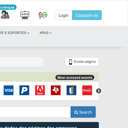
 crianças
Login
Cadastre-se
DE E ESPORTES
#PAS
Enviar página
Most acessed assets
Search
 os dados das páginas das empresas.