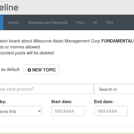
eline
Videos
Releases and Webcasts
Files
IR
FAQ
sion board about
Altisource Asset Management Corp
FUNDAMENTAL
es or memes allowed
 context posts will be deleted.
as default
NEW TOPIC
 by:
Start date:
End date: