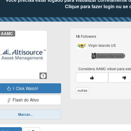
Clique para fazer login ou se 
AAMC
Followers
16
Virgin Islands US
Subscribe now!
Considera
AAMC
viável para es
1 Click Watch!
outras
Flash do Ativo
Marcar...