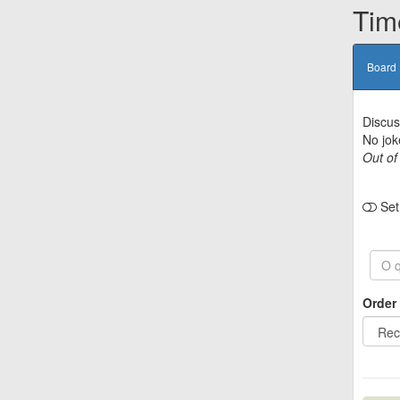
Tim
Board
Discus
No jok
Out of
Set 
Order