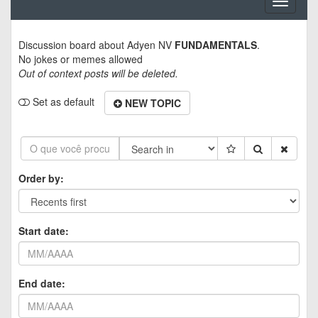
Toggle
navigati
Discussion board about
Adyen NV
FUNDAMENTALS
.
No jokes or memes allowed
Out of context posts will be deleted.
Set as default
NEW TOPIC
Order by:
Start date:
End date: