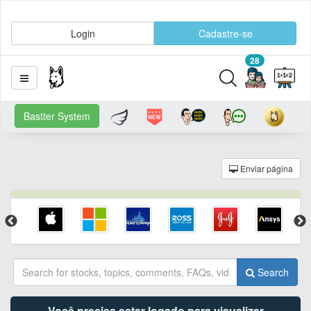
Login
Cadastre-se
28
Bastter System
Enviar página
Search
Você precisa estar logado para visualizar