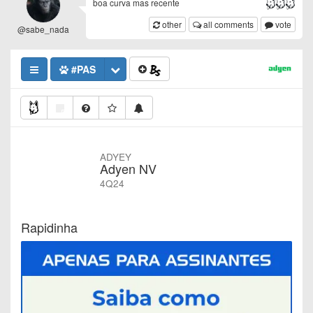
boa curva mas recente
other
all comments
vote
@sabe_nada
#PAS
ADYEY
Adyen NV
4Q24
Rapidinha