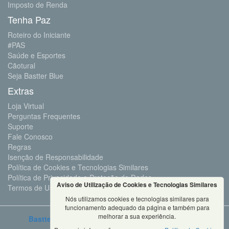
Imposto de Renda
Tenha Paz
Roteiro do Iniciante
#PAS
Saúde e Esportes
Cãotural
Seja Bastter Blue
Extras
Loja Virtual
Perguntas Frequentes
Suporte
Fale Conosco
Regras
Isenção de Responsabilidade
Política de Cookies e Tecnologias Similares
Política de Privacidade e Proteção de Dados
Aviso de Utilização de Cookies e Tecnologias Similares
Termos de Uso
Nós utilizamos cookies e tecnologias similares para
funcionamento adequado da página e também para
melhorar a sua experiência.
Bastter.com
2001 ©Todos os Direitos Reservados