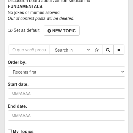
Discussion board about
Aethlon Medical Inc
FUNDAMENTALS
.
No jokes or memes allowed
Out of context posts will be deleted.
Set as default
NEW TOPIC
Order by:
Start date:
End date:
My Topics