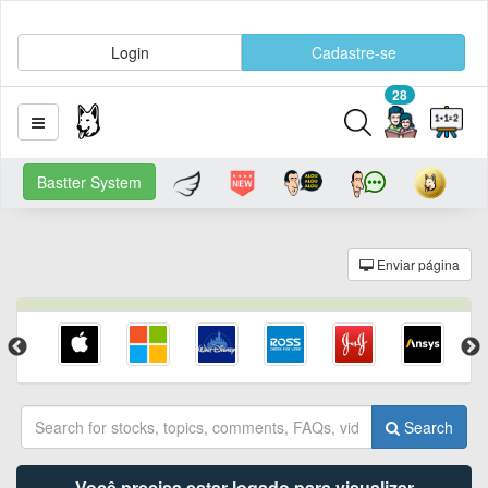
Login
Cadastre-se
28
Bastter System
Enviar página
Search
Você precisa estar logado para visualizar