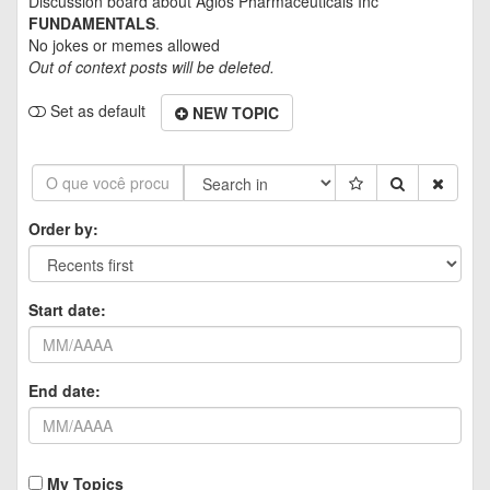
Discussion board about
Agios Pharmaceuticals Inc
FUNDAMENTALS
.
No jokes or memes allowed
Out of context posts will be deleted.
Set as default
NEW TOPIC
Order by:
Start date:
End date:
My Topics