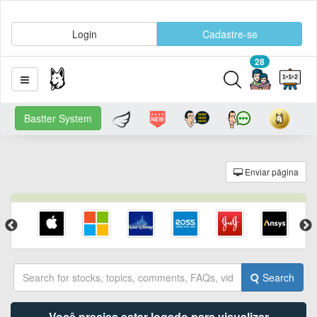
Login
Cadastre-se
28
Bastter System
Enviar página
Search
Você precisa estar logado para visualizar