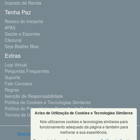
Imposto de Renda
Tenha Paz
Roteiro do Iniciante
#PAS
Saúde e Esportes
Cãotural
Seja Bastter Blue
Extras
Loja Virtual
Perguntas Frequentes
Suporte
Fale Conosco
Regras
Isenção de Responsabilidade
Política de Cookies e Tecnologias Similares
Política de Privacidade e Proteção de Dados
Aviso de Utilização de Cookies e Tecnologias Similares
Termos de Uso
Nós utilizamos cookies e tecnologias similares para
funcionamento adequado da página e também para
melhorar a sua experiência.
Bastter.com
2001 ©Todos os Direitos Reservados