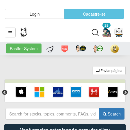
Login
Cadastre-se
28
Bastter System
Enviar página
Search
Você precisa estar logado para visualizar