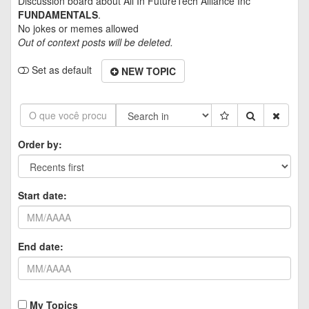
Discussion board about
All In FutureTech Alliance Inc
FUNDAMENTALS
.
No jokes or memes allowed
Out of context posts will be deleted.
Set as default
NEW TOPIC
Order by:
Start date:
End date:
My Topics