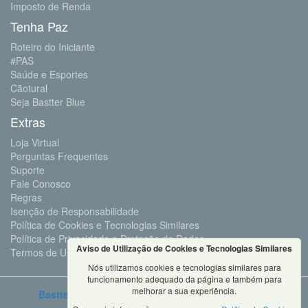
Imposto de Renda
Tenha Paz
Roteiro do Iniciante
#PAS
Saúde e Esportes
Cãotural
Seja Bastter Blue
Extras
Loja Virtual
Perguntas Frequentes
Suporte
Fale Conosco
Regras
Isenção de Responsabilidade
Política de Cookies e Tecnologias Similares
Política de Privacidade e Proteção de Dados
Aviso de Utilização de Cookies e Tecnologias Similares
Termos de Uso
Nós utilizamos cookies e tecnologias similares para
funcionamento adequado da página e também para
melhorar a sua experiência.
Bastter.com
2001 ©Todos os Direitos Reservados