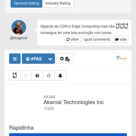
General Rating
Industry Rating
Gigante de CDN e Edge Computing mas não
consegue ter uma boa evolução nos lucros.
@dogpool
other
all comments
vote
#PAS
AKAM
Akamai Technologies Inc
1Q26
Rapidinha