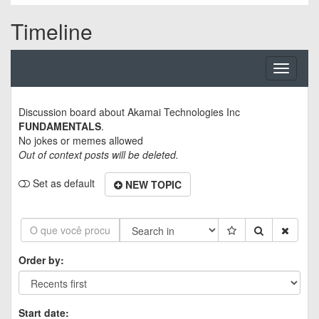
Timeline
Toggle
navigati
Discussion board about
Akamai Technologies Inc
FUNDAMENTALS
.
No jokes or memes allowed
Out of context posts will be deleted.
Set as default
NEW TOPIC
Order by:
Start date: