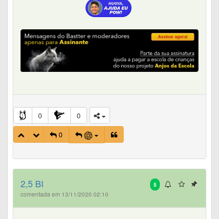
0
0
0
2,5 BI
5
comentada em 13/11/2020 02:10