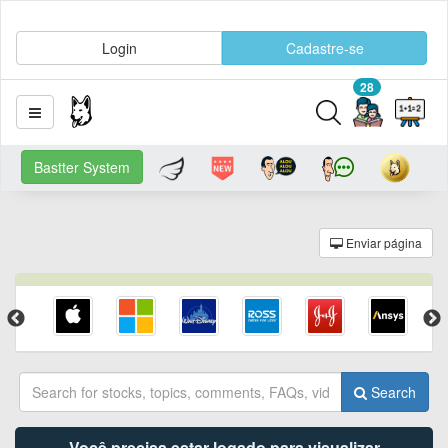
Login
Cadastre-se
28
Bastter System
Enviar página
Search
Você precisa estar logado para visualizar