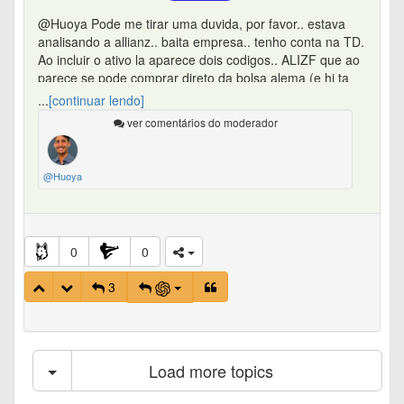
@Huoya Pode me tirar uma duvida, por favor.. estava
analisando a allianz.. baita empresa.. tenho conta na TD.
Ao incluir o ativo la aparece dois codigos.. ALIZF que ao
parece se pode comprar direto da bolsa alema (e hj ta
custado 216) e tem a ALIZY que é uma adr e ta por
...
[continuar lendo]
21,56.
ver comentários do moderador
ha diferença para a compra de uma ou de outra.. e para
o IR aqui no Brasil tem alguma distinção ou algo mais
complexo?
@Huoya
agradeço!
0
0
3
Load more topics