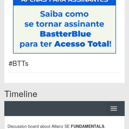
#BTTs
Timeline
Toggle
navigati
Discussion board about
Allianz SE
FUNDAMENTALS
.