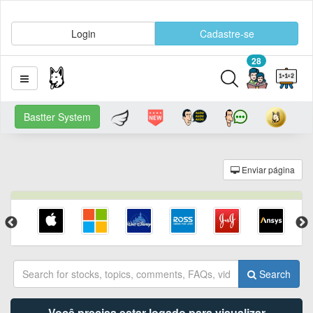
Login
Cadastre-se
28
Bastter System
Enviar página
Search
Você precisa estar logado para visualizar