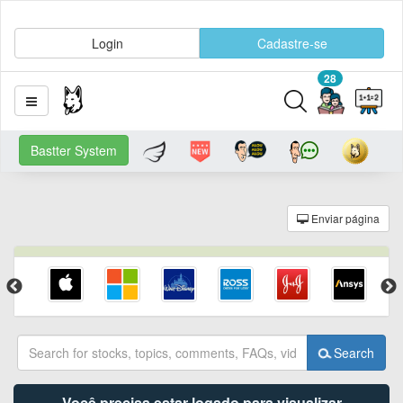
Login
Cadastre-se
28
Bastter System
Enviar página
Search
Você precisa estar logado para visualizar