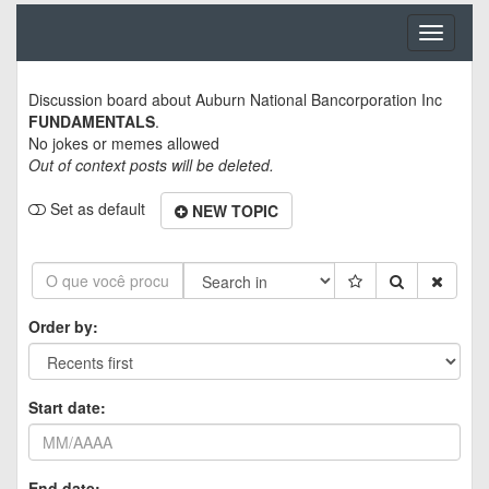
Toggle
navigati
Discussion board about
Auburn National Bancorporation Inc
FUNDAMENTALS
.
No jokes or memes allowed
Out of context posts will be deleted.
Set as default
NEW TOPIC
Order by:
Start date:
End date: