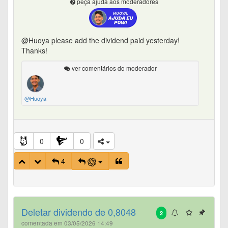
peça ajuda aos moderadores
@Huoya please add the dividend paid yesterday!
Thanks!
ver comentários do moderador
@Huoya
0
0
4
Deletar dividendo de 0,8048
2
comentada em 03/05/2026 14:49