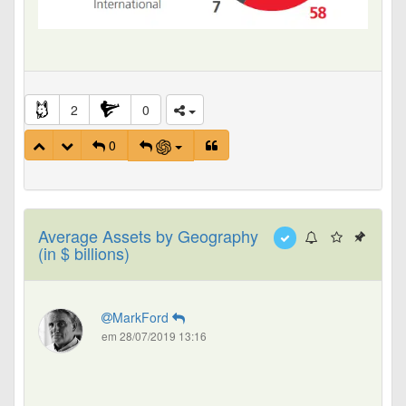
2
0
0
Average Assets by Geography
(in $ billions)
MarkFord
em 28/07/2019 13:16