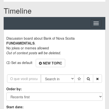
Timeline
Toggle
navigati
Discussion board about
Bank of Nova Scotia
FUNDAMENTALS
.
No jokes or memes allowed
Out of context posts will be deleted.
Set as default
NEW TOPIC
Order by:
Start date: