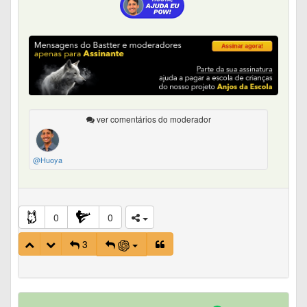
ver comentários do moderador
@Huoya
0
0
3