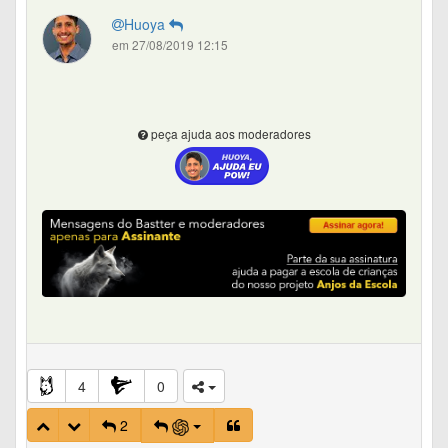
Huoya
em 27/08/2019 12:15
peça ajuda aos moderadores
4
0
2