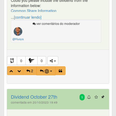
Could you please include the dividend from the
information below:
Common Share Information
Thanks,
...
[continuar lendo]
ver comentários do moderador
@Huoya
0
0
2
Dividend October 27th
1
comentada em 20/10/2023 19:49