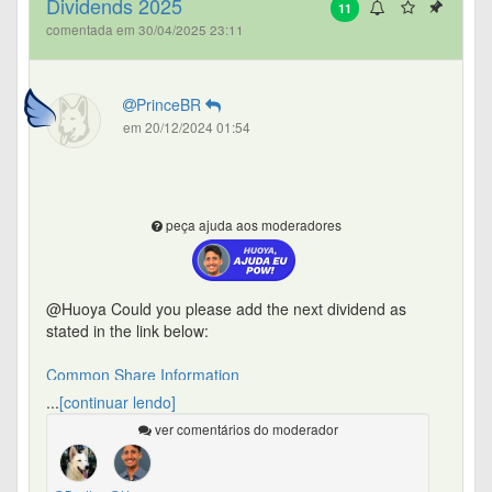
Dividends 2025
11
comentada em 30/04/2025 23:11
PrinceBR
em 20/12/2024 01:54
peça ajuda aos moderadores
@Huoya Could you please add the next dividend as
stated in the link below:
Common Share Information
...
[continuar lendo]
Thanks.
ver comentários do moderador