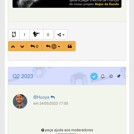
1
0
0
Q2 2023
Huoya
em 24/05/2023 17:05
peça ajuda aos moderadores