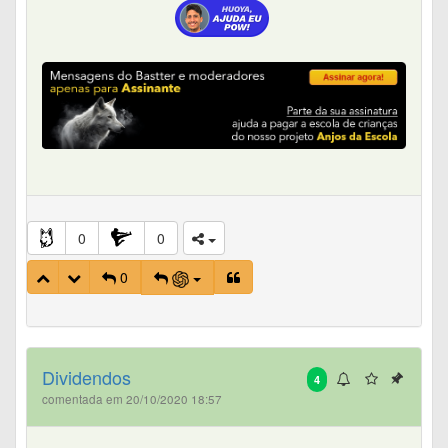
0
0
0
Dividendos
4
comentada em 20/10/2020 18:57