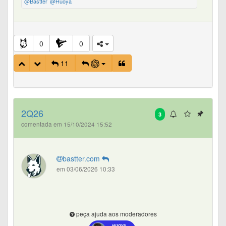
@Bastter
@Huoya
0
0
11
2Q26
3
comentada em 15/10/2024 15:52
bastter.com
em 03/06/2026 10:33
peça ajuda aos moderadores