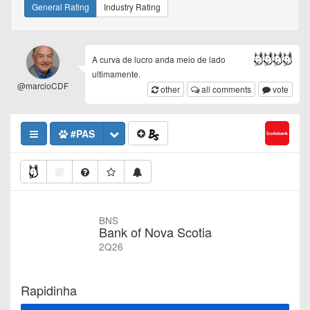
General Rating
Industry Rating
A curva de lucro anda meio de lado
ultimamente.
@marcioCDF
other
all comments
vote
#PAS
BNS
Bank of Nova Scotia
2Q26
Rapidinha