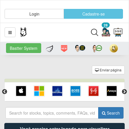
Login
Cadastre-se
28
Bastter System
Enviar página
Search
Você precisa estar logado para visualizar