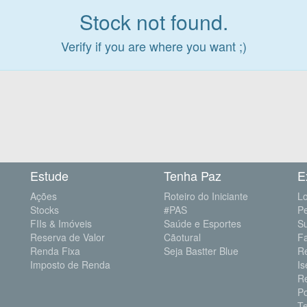
Stock not found.
Verify if you are where you want ;)
Estude
Tenha Paz
E
Ações
Roteiro do Iniciante
Lo
Stocks
#PAS
P
FIIs & Imóveis
Saúde e Esportes
S
Reserva de Valor
Cãotural
F
Renda Fixa
Seja Bastter Blue
R
Imposto de Renda
Is
R
Po
Te