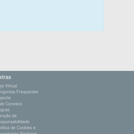
xtras
ja Virtual
erguntas Frequentes
uporte
ale Conosco
egras
enção de
esponsabilidade
lítica de Cookies e
cnologias Similares