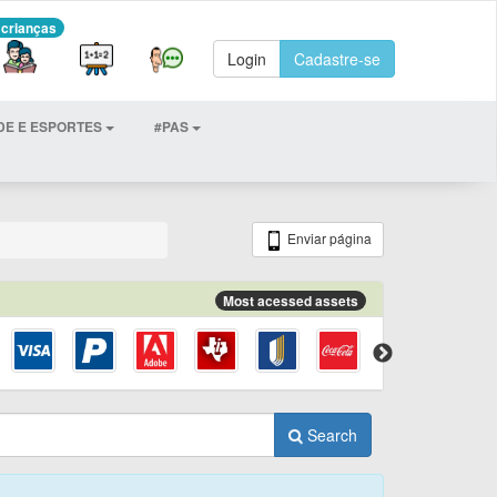
 crianças
Login
Cadastre-se
DE E ESPORTES
#PAS
Enviar página
Most acessed assets
Search