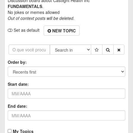
Discussion board about
Castlight Health Inc
FUNDAMENTALS
.
No jokes or memes allowed
Out of context posts will be deleted.
Set as default
NEW TOPIC
Order by:
Start date:
End date:
My Topics