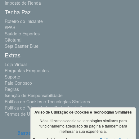
Imposto de Renda
Tenha Paz
Roteiro do Iniciante
#PAS
Saúde e Esportes
Cãotural
Seja Bastter Blue
Extras
Loja Virtual
Perguntas Frequentes
Suporte
Fale Conosco
Regras
Isenção de Responsabilidade
Política de Cookies e Tecnologias Similares
Política de Privacidade e Proteção de Dados
Aviso de Utilização de Cookies e Tecnologias Similares
Termos de Uso
Nós utilizamos cookies e tecnologias similares para
funcionamento adequado da página e também para
melhorar a sua experiência.
Bastter.com
2001 ©Todos os Direitos Reservados