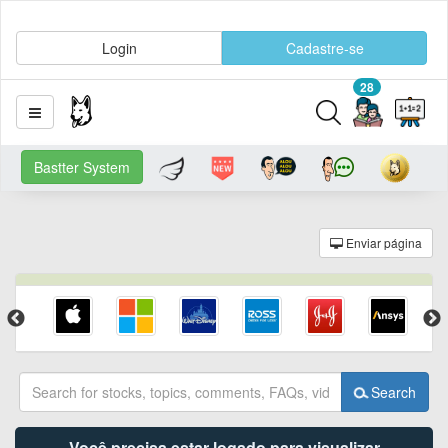
Login
Cadastre-se
28
Bastter System
Enviar página
Search
Você precisa estar logado para visualizar