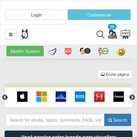
Login
Cadastre-se
28
Bastter System
Enviar página
Search
Você precisa estar logado para visualizar