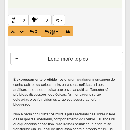
0
0
0
Load more topics
neste forum qualquer mensagem de
É expressamente proibido
cunho político ou colocar links para sites, notícias, artigos,
análises ou qualquer coisa que envolva política. Também são
proibidas discussões ideológicas. As mensagens serão
deletadas e os reincidentes terão seu acesso ao forum
bloqueado.
Não é permitido utilizar os murais para reclamações sobre o teor
das respostas, voadoras, comportamento dos outros usuários ou
qualquer coisa desse tipo. Não iremos permitir que o fórum se
transforme em um local de discussão sobre o próprio fórum. Se