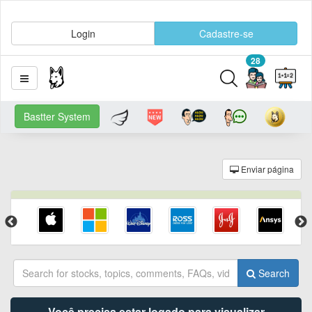
Login
Cadastre-se
28
Bastter System
Enviar página
Search
Você precisa estar logado para visualizar