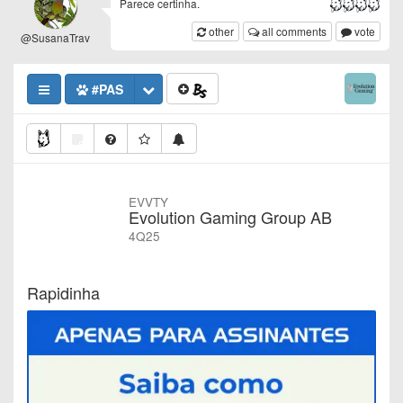
Parece certinha.
other
all comments
vote
@SusanaTrav
#PAS
EVVTY
Evolution Gaming Group AB
4Q25
Rapidinha