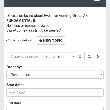
Toggle
navigati
Discussion board about
Evolution Gaming Group AB
FUNDAMENTALS
.
No jokes or memes allowed
Out of context posts will be deleted.
Set as default
NEW TOPIC
Order by:
Start date:
End date: