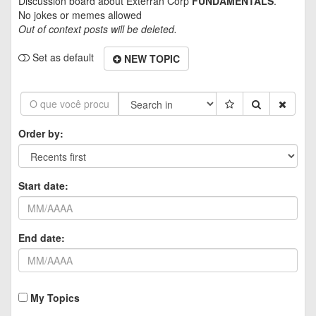
Discussion board about
Exterran Corp
FUNDAMENTALS
.
No jokes or memes allowed
Out of context posts will be deleted.
Set as default
NEW TOPIC
Order by:
Start date:
End date:
My Topics