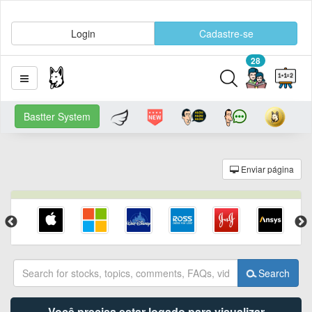
Login
Cadastre-se
28
Bastter System
Enviar página
Search
Você precisa estar logado para visualizar