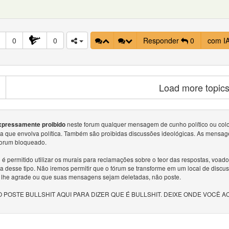
0
0
Responder
0
com I
Load more topic
neste forum qualquer mensagem de cunho político ou colocar
xpressamente proibido
sa que envolva política. Também são proibidas discussões ideológicas. As mensag
forum bloqueado.
é permitido utilizar os murais para reclamações sobre o teor das respostas, voa
a desse tipo. Não iremos permitir que o fórum se transforme em um local de discu
 lhe agrade ou que suas mensagens sejam deletadas, não poste.
 POSTE BULLSHIT AQUI PARA DIZER QUE É BULLSHIT. DEIXE ONDE VOCÊ A