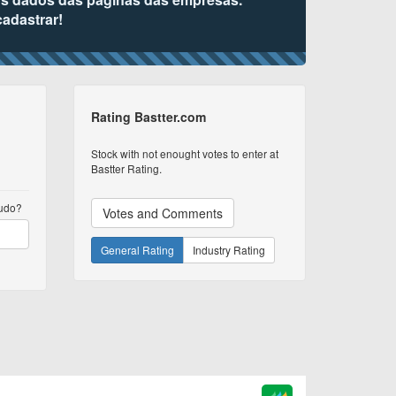
cadastrar!
Rating Bastter.com
Stock with not enought votes to enter at
Bastter Rating.
tudo?
Votes and Comments
General Rating
Industry Rating