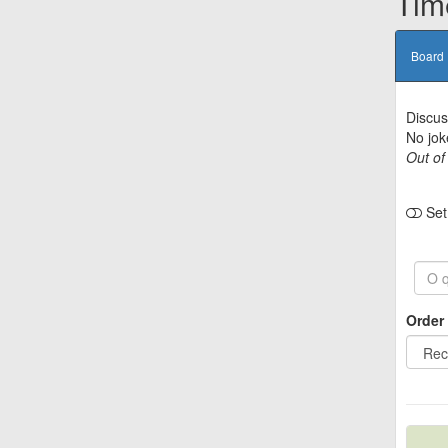
Tim
Board
Discus
No jok
Out of
Set 
Order