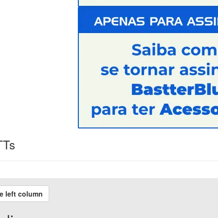
TTs
e left column