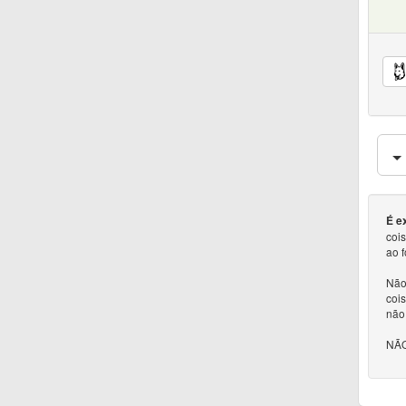
É e
coi
ao 
Não 
cois
não
NÃO