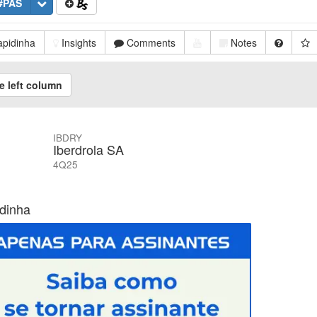
#PAS
pidinha
Insights
Comments
Notes
e left column
IBDRY
Iberdrola SA
4Q25
dinha