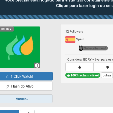
Clique para fazer login ou se 
IBDRY
Followers
12
Spain
Subscribe now!
Considera
IBDRY
viável para es
100% acham viável
outras
1 Click Watch!
Flash do Ativo
Marcar...