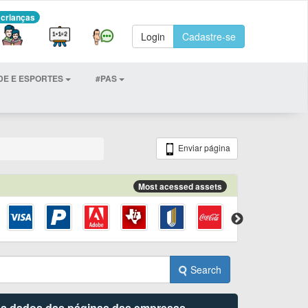
 crianças
Login
Cadastre-se
DE E ESPORTES
#PAS
Enviar página
Most acessed assets
Search
 os dados das páginas das empresas.