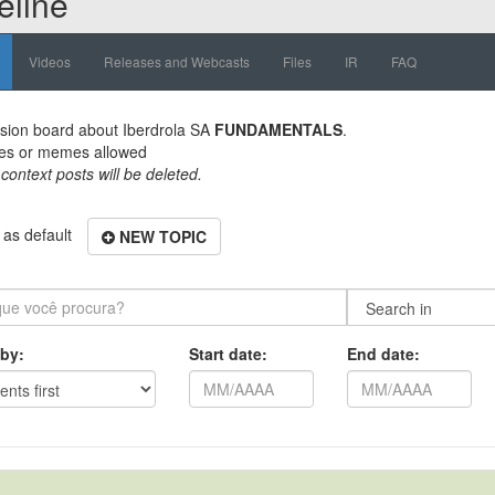
eline
Videos
Releases and Webcasts
Files
IR
FAQ
sion board about
Iberdrola SA
FUNDAMENTALS
.
es or memes allowed
 context posts will be deleted.
as default
NEW TOPIC
 by:
Start date:
End date: