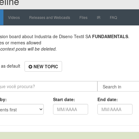
eline
Videos
Releases and Webcasts
Files
IR
FAQ
sion board about
Industria de Diseno Textil SA
FUNDAMENTALS
.
es or memes allowed
 context posts will be deleted.
as default
NEW TOPIC
 by:
Start date:
End date: