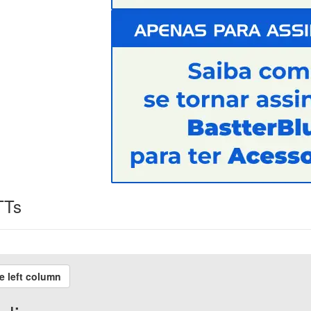
TTs
e left column