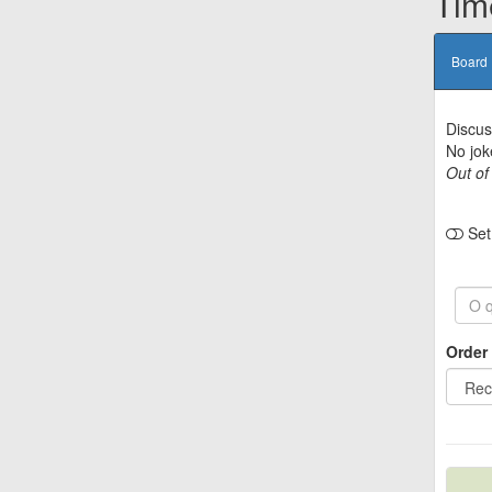
Tim
Board
Discus
No jok
Out of
Set 
Order