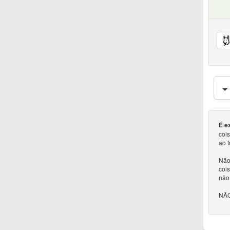
É e
coi
ao 
Não 
cois
não
NÃO