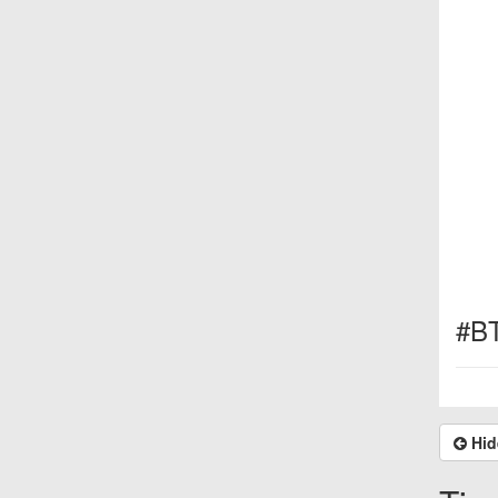
#B
Hid