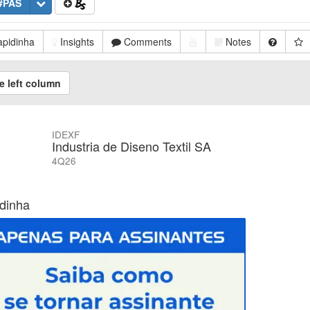
#PAS
pidinha
Insights
Comments
Notes
e left column
IDEXF
Industria de Diseno Textil SA
4Q26
dinha