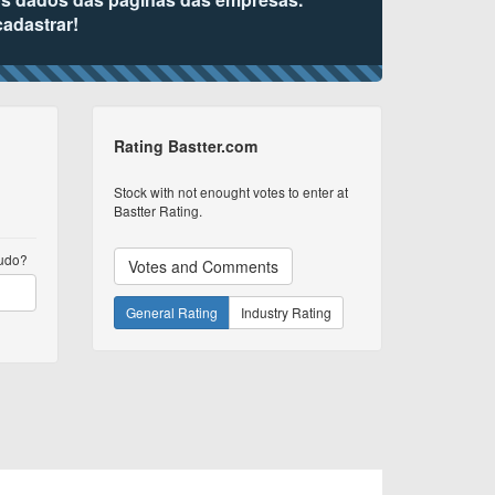
cadastrar!
Rating Bastter.com
Stock with not enought votes to enter at
Bastter Rating.
tudo?
Votes and Comments
General Rating
Industry Rating