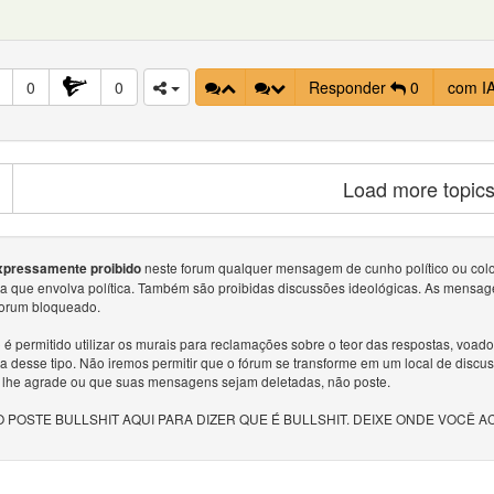
0
0
Responder
0
com I
Load more topic
neste forum qualquer mensagem de cunho político ou colocar
xpressamente proibido
sa que envolva política. Também são proibidas discussões ideológicas. As mensag
forum bloqueado.
é permitido utilizar os murais para reclamações sobre o teor das respostas, voa
a desse tipo. Não iremos permitir que o fórum se transforme em um local de discu
 lhe agrade ou que suas mensagens sejam deletadas, não poste.
 POSTE BULLSHIT AQUI PARA DIZER QUE É BULLSHIT. DEIXE ONDE VOCÊ A