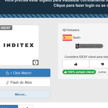
Clique para fazer login ou se 
IDEXF
Followers
12
Spain
Subscribe now!
Considera
IDEXF
viável para es
100% acham viável
outras
1 Click Watch!
Flash do Ativo
Marcar...