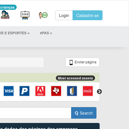
 crianças
Login
Cadastre-se
DE E ESPORTES
#PAS
Enviar página
Most acessed assets
Search
 os dados das páginas das empresas.