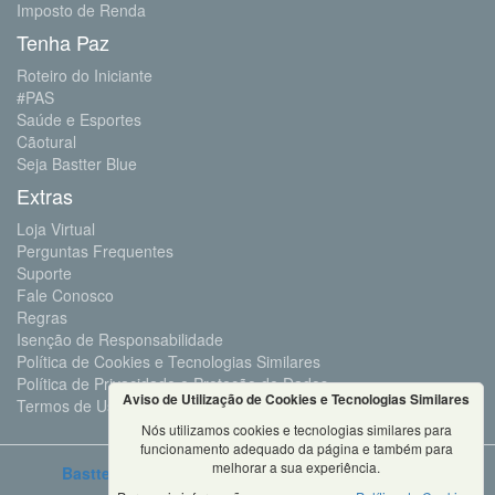
Imposto de Renda
Tenha Paz
Roteiro do Iniciante
#PAS
Saúde e Esportes
Cãotural
Seja Bastter Blue
Extras
Loja Virtual
Perguntas Frequentes
Suporte
Fale Conosco
Regras
Isenção de Responsabilidade
Política de Cookies e Tecnologias Similares
Política de Privacidade e Proteção de Dados
Aviso de Utilização de Cookies e Tecnologias Similares
Termos de Uso
Nós utilizamos cookies e tecnologias similares para
funcionamento adequado da página e também para
melhorar a sua experiência.
Bastter.com
2001 ©Todos os Direitos Reservados