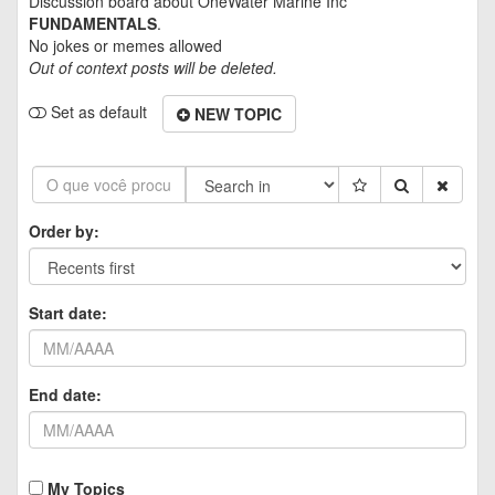
Discussion board about
OneWater Marine Inc
FUNDAMENTALS
.
No jokes or memes allowed
Out of context posts will be deleted.
Set as default
NEW TOPIC
Order by:
Start date:
End date:
My Topics