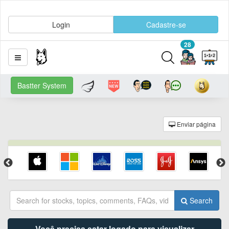
Login
Cadastre-se
28
Bastter System
Enviar página
Search
Você precisa estar logado para visualizar