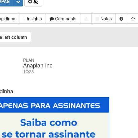
#PAS
pidinha
Insights
Comments
Notes
e left column
PLAN
Anaplan Inc
1Q23
dinha