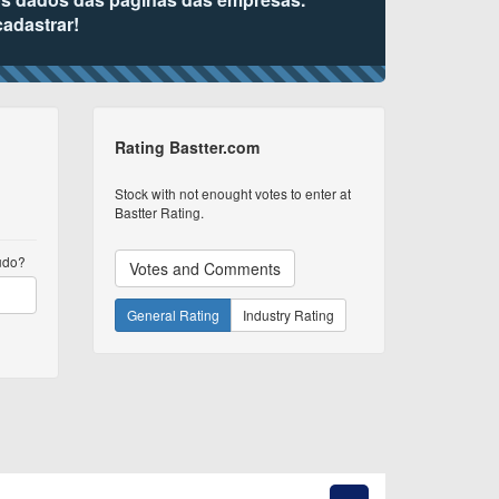
cadastrar!
Rating Bastter.com
Stock with not enought votes to enter at
Bastter Rating.
tudo?
Votes and Comments
General Rating
Industry Rating