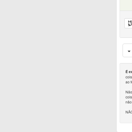
É e
coi
ao 
Não 
cois
não
NÃO