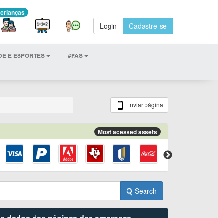
 crianças
Login
Cadastre-se
DE E ESPORTES
#PAS
Enviar página
Most acessed assets
Search
 os dados das páginas das empresas.