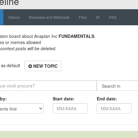
eline
Videos
Releases and Webcasts
Files
IR
FAQ
sion board about
Anaplan Inc
FUNDAMENTALS
.
es or memes allowed
 context posts will be deleted.
as default
NEW TOPIC
 by:
Start date:
End date: