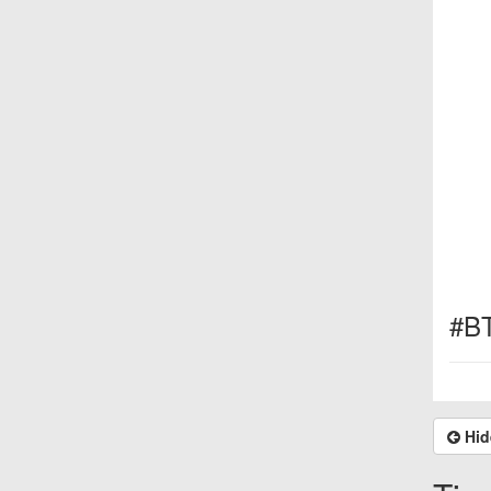
#B
Hid