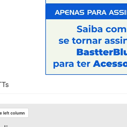
TTs
e left column