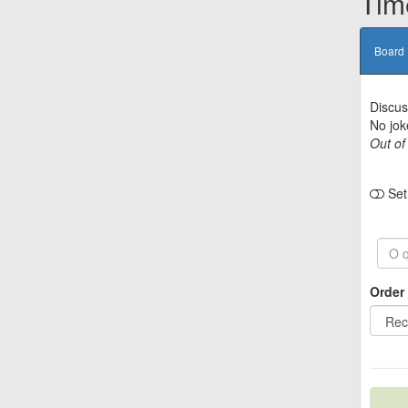
Tim
Board
Discus
No jok
Out of
Set 
Order