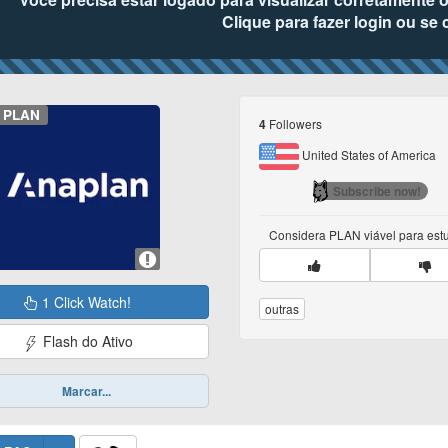
Clique para fazer login ou se 
PLAN
Followers
4
United States of America
Subscribe now!
Considera
PLAN
viável para es
1 Click Watch!
outras
Flash do Ativo
Marcar...