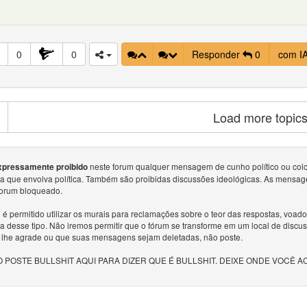
0
0
Responder
0
com I
Load more topic
neste forum qualquer mensagem de cunho político ou colocar
xpressamente proibido
sa que envolva política. Também são proibidas discussões ideológicas. As mensag
forum bloqueado.
é permitido utilizar os murais para reclamações sobre o teor das respostas, voa
a desse tipo. Não iremos permitir que o fórum se transforme em um local de discu
 lhe agrade ou que suas mensagens sejam deletadas, não poste.
 POSTE BULLSHIT AQUI PARA DIZER QUE É BULLSHIT. DEIXE ONDE VOCÊ A