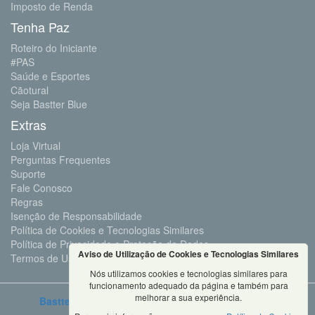
Imposto de Renda
Tenha Paz
Roteiro do Iniciante
#PAS
Saúde e Esportes
Cãotural
Seja Bastter Blue
Extras
Loja Virtual
Perguntas Frequentes
Suporte
Fale Conosco
Regras
Isenção de Responsabilidade
Política de Cookies e Tecnologias Similares
Política de Privacidade e Proteção de Dados
Aviso de Utilização de Cookies e Tecnologias Similares
Termos de Uso
Nós utilizamos cookies e tecnologias similares para
funcionamento adequado da página e também para
melhorar a sua experiência.
Bastter.com
2001 ©Todos os Direitos Reservados