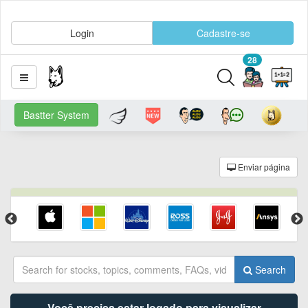
Login
Cadastre-se
28
Bastter System
Enviar página
Search
Você precisa estar logado para visualizar