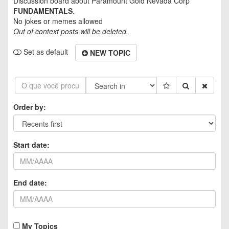
Discussion board about
Paramount Gold Nevada Corp
FUNDAMENTALS
.
No jokes or memes allowed
Out of context posts will be deleted.
Set as default
NEW TOPIC
Order by:
Start date:
End date:
My Topics