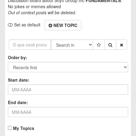
Discussion board about
Shyft Group Inc
FUNDAMENTALS
.
No jokes or memes allowed
Out of context posts will be deleted.
Set as default
NEW TOPIC
Order by:
Start date:
End date:
My Topics