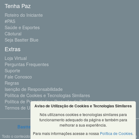
Tenha Paz
Roteiro do Iniciante
#PAS
Saúde e Esportes
Cãotural
Seja Bastter Blue
Extras
Loja Virtual
Perguntas Frequentes
Suporte
Fale Conosco
Regras
Isenção de Responsabilidade
Política de Cookies e Tecnologias Similares
Política de Privacidade e Proteção de Dados
Aviso de Utilização de Cookies e Tecnologias Similares
Termos de Uso
Nós utilizamos cookies e tecnologias similares para
funcionamento adequado da página e também para
melhorar a sua experiência.
Bastter.com
2001 ©Todos os Direitos Reservados
Para mais informações acesse a nossa
Política de Cookies
.
Todo o conteúdo deste site é propriedade da Bastter.com, sendo expressamente