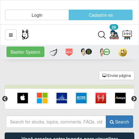
Login
Cadastre-se
28
Bastter System
Enviar página
Search
Você precisa estar logado para visualizar