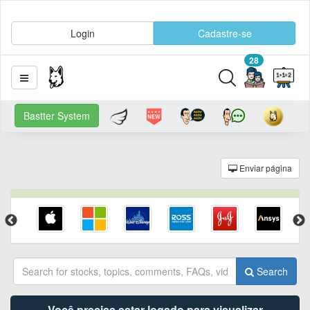
Login
Cadastre-se
28
Bastter System
Enviar página
Search
Você precisa estar logado para visualizar