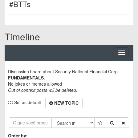
#BTTs
Timeline
Toggle
navigati
Discussion board about
Security National Financial Corp
FUNDAMENTALS
.
No jokes or memes allowed
Out of context posts will be deleted.
Set as default
NEW TOPIC
Order by: