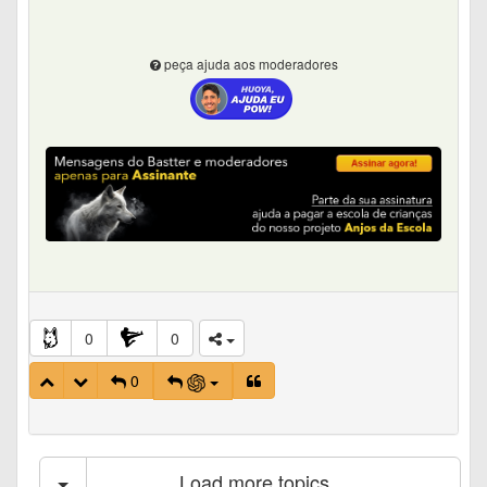
peça ajuda aos moderadores
0
0
0
Load more topics