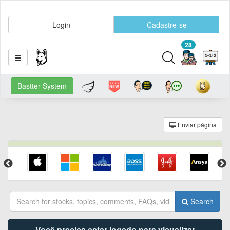
Login
Cadastre-se
28
Bastter System
Enviar página
Search
Você precisa estar logado para visualizar