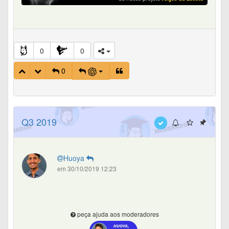
0
0
0
Q3 2019
Huoya
em 30/10/2019 12:23
peça ajuda aos moderadores