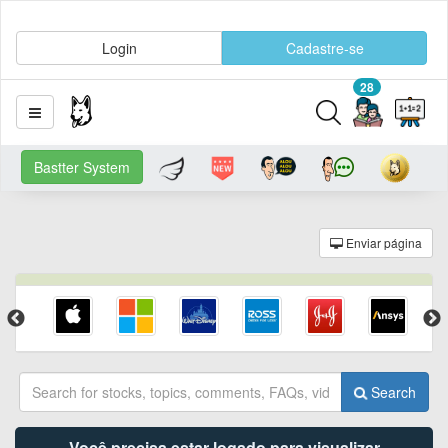
Login
Cadastre-se
28
Bastter System
Enviar página
Search
Você precisa estar logado para visualizar