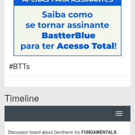
#BTTs
Timeline
Toggle
navigati
Discussion board about
Gentherm Inc
FUNDAMENTALS
.