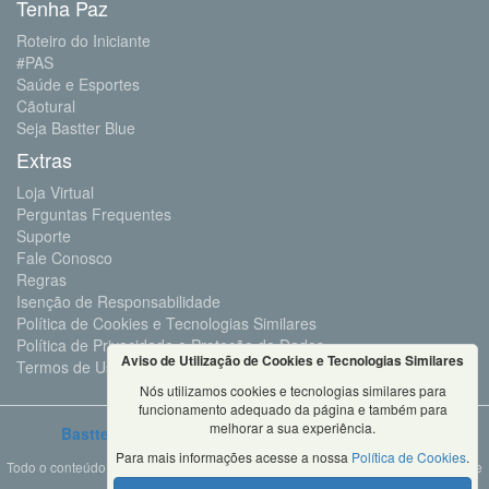
Tenha Paz
Roteiro do Iniciante
#PAS
Saúde e Esportes
Cãotural
Seja Bastter Blue
Extras
Loja Virtual
Perguntas Frequentes
Suporte
Fale Conosco
Regras
Isenção de Responsabilidade
Política de Cookies e Tecnologias Similares
Política de Privacidade e Proteção de Dados
Aviso de Utilização de Cookies e Tecnologias Similares
Termos de Uso
Nós utilizamos cookies e tecnologias similares para
funcionamento adequado da página e também para
melhorar a sua experiência.
Bastter.com
2001 ©Todos os Direitos Reservados
Para mais informações acesse a nossa
Política de Cookies
.
Todo o conteúdo deste site é propriedade da Bastter.com, sendo expressamente
proibido o seu uso em sites, videos, cursos ou